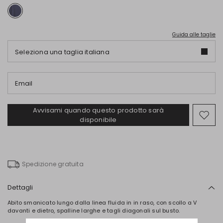
Guida alle taglie
Seleziona una taglia italiana
Email
Avvisami quando questo prodotto sarà
Spos
disponibile
nell
wishl
Spedizione gratuita
Dettagli
Abito smanicato lungo dalla linea fluida in in raso, con scollo a V
davanti e dietro, spalline larghe e tagli diagonali sul busto.