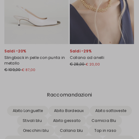
Saldi -20%
Saldi -29%
Slingback in pelle con punta in
Collana ad anelli
metallo
€ 28,00
€ 20,00
€ 109,00
€ 87,00
Precedente
Successivo
Raccomandazioni
Abito Longuette
Abito Bordeaux
Abito sottoveste
Stivali blu
Abito gessato
Camicia Blu
Orecchini blu
Collana blu
Top in raso