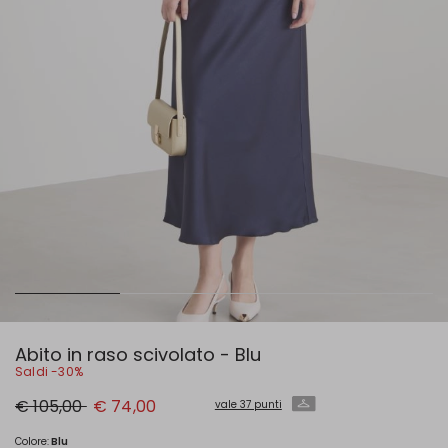
Abito in raso scivolato - Blu
Saldi -30%
Prezzo
Nuovo
€ 105,00
€ 74,00
vale 37 punti
originale
prezzo
€
€
105,00
74,00
Colore:
Blu