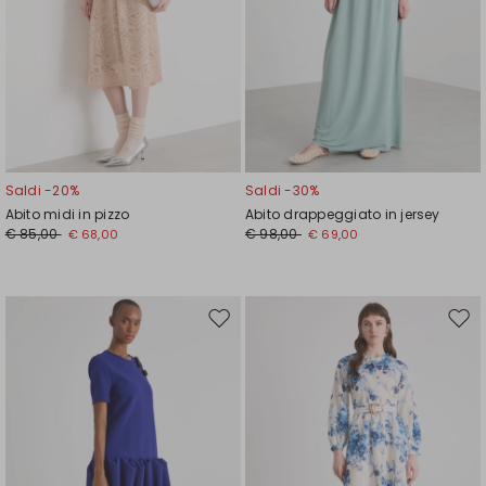
Saldi -20%
Saldi -30%
Abito midi in pizzo
Abito drappeggiato in jersey
€ 85,00
€ 98,00
€ 68,00
€ 69,00
Sposta
Spos
nella
nell
wishlist
wishl