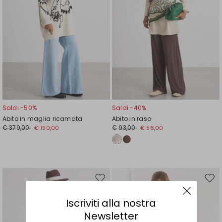
Saldi -50%
Saldi -40%
Abito in maglia ricamata
Abito in raso
€ 379,00
€ 93,00
€ 190,00
€ 56,00
Sposta
Spos
nella
nell
Iscriviti alla nostra
wishlist
wishl
Newsletter