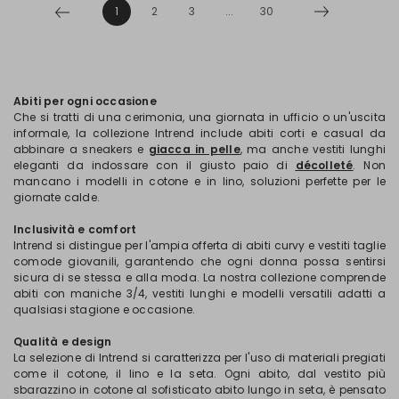
1
2
3
...
30
Abiti per ogni occasione
Che si tratti di una cerimonia, una giornata in ufficio o un'uscita
informale, la collezione Intrend include abiti corti e casual da
abbinare a sneakers e
giacca in pelle
, ma anche vestiti lunghi
eleganti da indossare con il giusto paio di
décolleté
. Non
mancano i modelli in cotone e in lino, soluzioni perfette per le
giornate calde.
Inclusività e comfort
Intrend si distingue per l'ampia offerta di abiti curvy e vestiti taglie
comode giovanili, garantendo che ogni donna possa sentirsi
sicura di se stessa e alla moda. La nostra collezione comprende
abiti con maniche 3/4, vestiti lunghi e modelli versatili adatti a
qualsiasi stagione e occasione.
Qualità e design
La selezione di Intrend si caratterizza per l'uso di materiali pregiati
come il cotone, il lino e la seta. Ogni abito, dal vestito più
sbarazzino in cotone al sofisticato abito lungo in seta, è pensato