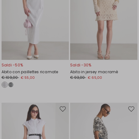
Saldi -50%
Saldi -30%
Abito con paillettes ricamate
Abito in jersey macramè
€ 109,00
€ 93,00
€ 55,00
€ 65,00
Sposta
Spos
nella
nell
wishlist
wishl