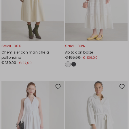
Saldi -30%
Saldi -30%
Chemisier con maniche a
Abito con balze
palloncino
€ 155,00
€ 109,00
€ 139,00
€ 97,00
Sposta
Spos
nella
nell
wishlist
wishl