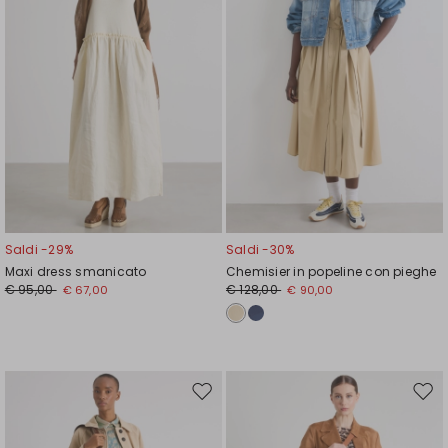
Saldi -29%
Saldi -30%
Maxi dress smanicato
Chemisier in popeline con pieghe
€ 95,00
€ 128,00
€ 67,00
€ 90,00
Sposta
Spos
nella
nell
wishlist
wishl