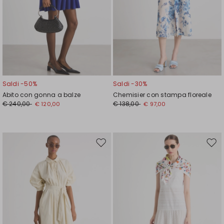
Saldi -50%
Saldi -30%
Abito con gonna a balze
Chemisier con stampa floreale
€ 240,00
€ 138,00
€ 120,00
€ 97,00
Sposta
Spos
nella
nell
wishlist
wishl