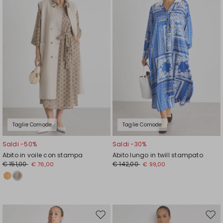
wishlist
wishl
Taglie Comode
Taglie Comode
Saldi -50%
Saldi -30%
Abito in voile con stampa
Abito lungo in twill stampato
€ 151,00
€ 142,00
€ 76,00
€ 99,00
Sposta
Spos