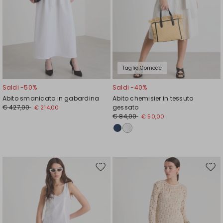
Taglie Comode
Saldi -50%
Saldi -40%
Abito smanicato in gabardina
Abito chemisier in tessuto
€ 427,00
gessato
€ 214,00
€ 84,00
€ 50,00
Sposta
Spos
nella
nell
wishlist
wishl