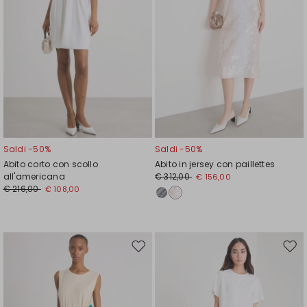
Saldi -50%
Saldi -50%
Abito corto con scollo
Abito in jersey con paillettes
all'americana
€ 312,00
€ 156,00
€ 216,00
€ 108,00
Sposta
Spos
nella
nell
wishlist
wishl