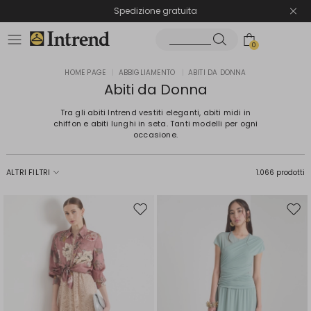
Spedizione gratuita
Reso facile e veloce
0
HOME PAGE
|
ABBIGLIAMENTO
|
ABITI DA DONNA
Abiti da Donna
Tra gli abiti Intrend vestiti eleganti, abiti midi in
chiffon e abiti lunghi in seta. Tanti modelli per ogni
occasione.
ALTRI FILTRI
1.066 prodotti
Sposta
Spos
nella
nell
wishlist
wishl