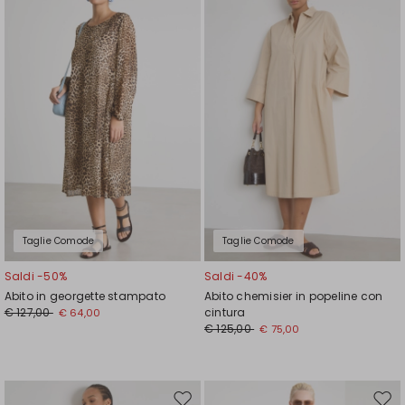
nella
nell
wishlist
wishl
Taglie Comode
Taglie Comode
Saldi -50%
Saldi -40%
Abito in georgette stampato
Abito chemisier in popeline con
€ 127,00
cintura
€ 64,00
€ 125,00
€ 75,00