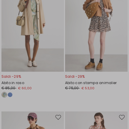
Saldi -29%
Saldi -29%
Abito in raso
Abito con stampa animalier
€ 85,00
€ 75,00
€ 60,00
€ 53,00
Sposta
Spos
nella
nell