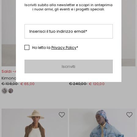
Iscriviti subito alla newsletter e scopri in anteprima
i nuovi arrivi, gli eventi e i progetti speciali.
Inserisci il tuo indirizzo email*
Ho letto la
Privacy Policy
*
Taglie Comode
Iscriviti
Saldi -40%
Saldi -50%
Kimono in popeline ricamato
Abito in voile stampato
€ 108,00
€ 240,00
€ 65,00
€ 120,00
Sposta
Spos
nella
nell
wishlist
wishl