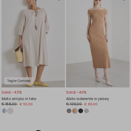
Sposta
Spos
nella
nell
wishlist
wishl
Taglie Comode
Saldi -40%
Saldi -40%
Abito ampio in tela
Abito aderente in jersey
€ 155,00
€ 109,00
€ 93,00
€ 65,00