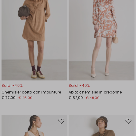
wishlist
wishl
Saldi -40%
Saldi -40%
Chemisier corto con impunture
Abito chemisier in creponne
€ 77,00
€ 82,00
€ 46,00
€ 49,00
Sposta
Spos
nella
nell
wishlist
wishl