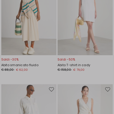
Saldi -30%
Saldi -50%
Abito smanicato fluido
Abito T-shirt in cady
€ 88,00
€ 158,00
€ 62,00
€ 79,00
Sposta
Spos
nella
nell
wishlist
wishl