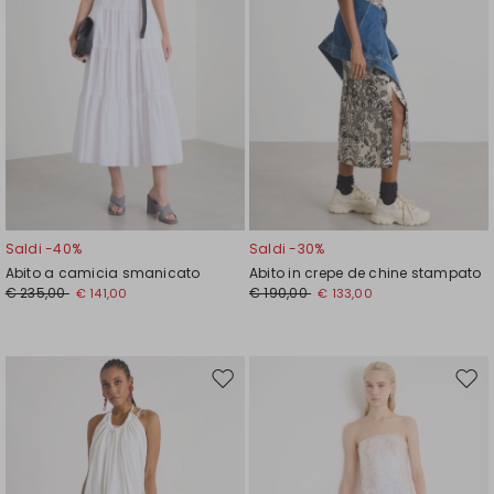
Saldi -40%
Saldi -30%
Abito a camicia smanicato
Abito in crepe de chine stampato
€ 235,00
€ 190,00
€ 141,00
€ 133,00
Sposta
Spos
nella
nell
wishlist
wishl