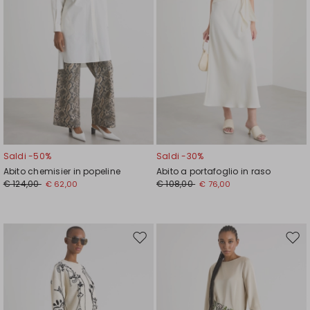
Saldi -50%
Saldi -30%
Abito chemisier in popeline
Abito a portafoglio in raso
€ 124,00
€ 108,00
€ 62,00
€ 76,00
Sposta
Spos
nella
nell
wishlist
wishl