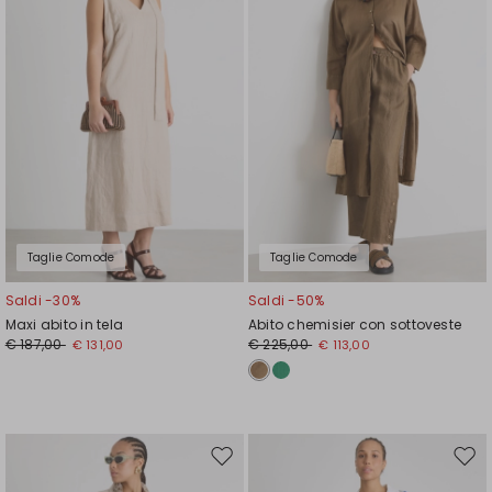
Taglie Comode
Taglie Comode
Saldi -30%
Saldi -50%
Maxi abito in tela
Abito chemisier con sottoveste
€ 187,00
€ 225,00
€ 131,00
€ 113,00
Sposta
Spos
nella
nell