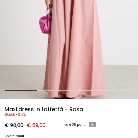
Maxi dress in taffettà - Rosa
Saldi -30%
Prezzo
Nuovo
€ 98,00
€ 69,00
vale 35 punti
originale
prezzo
€
€
98,00
69,00
Colore:
Rosa