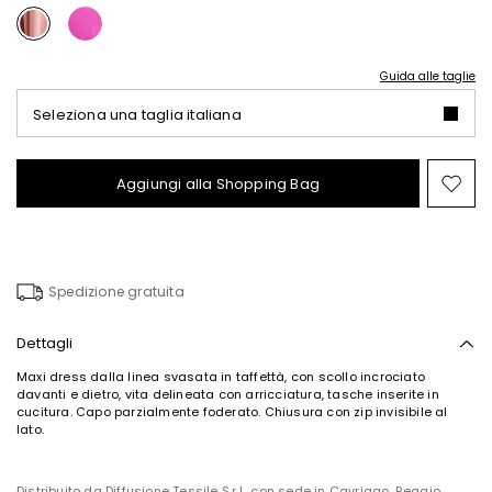
Guida alle taglie
Seleziona una taglia italiana
Aggiungi alla Shopping Bag
Spo
nel
wish
Spedizione gratuita
Dettagli
Maxi dress dalla linea svasata in taffettà, con scollo incrociato
davanti e dietro, vita delineata con arricciatura, tasche inserite in
cucitura. Capo parzialmente foderato. Chiusura con zip invisibile al
lato.
Distribuito da Diffusione Tessile S.r.l., con sede in Cavriago, Reggio