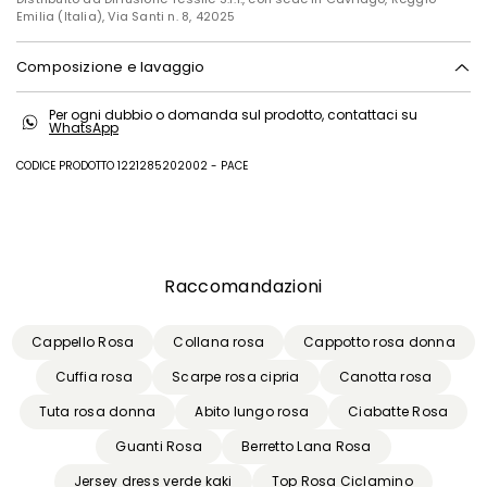
Emilia (Italia), Via Santi n. 8, 42025
Composizione e lavaggio
Lavare a mano acqua fredda max 40°; non candeggiare; non
Per ogni dubbio o domanda sul prodotto, contattaci su
asciugare in tamburo; asciugare appeso in ombra; ferro tiepido max
WhatsApp
120 gradi c; lavare a secco delicato con percloroetilene; non lavare ad
umido professionale.; non lasciare in ammollo.
CODICE PRODOTTO 1221285202002 - PACE
Tessuto 56% poliestere, 44% cotone; fodera 100% poliestere.
Precedente
Successivo
Raccomandazioni
Cappello Rosa
Collana rosa
Cappotto rosa donna
Cuffia rosa
Scarpe rosa cipria
Canotta rosa
Tuta rosa donna
Abito lungo rosa
Ciabatte Rosa
Guanti Rosa
Berretto Lana Rosa
Jersey dress verde kaki
Top Rosa Ciclamino