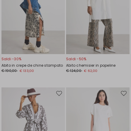
Saldi -30%
Saldi -50%
Abito in crepe de chine stampato
Abito chemisier in popeline
€ 190,00
€ 124,00
€ 133,00
€ 62,00
Sposta
Spos
nella
nell
wishlist
wishl