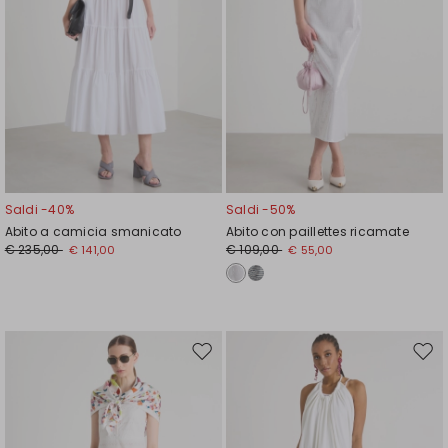
Saldi -40%
Saldi -50%
Abito a camicia smanicato
Abito con paillettes ricamate
€ 235,00
€ 109,00
€ 141,00
€ 55,00
Sposta
Spos
nella
nell
wishlist
wishl