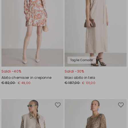
Taglie Comode
Saldi -40%
Saldi -30%
Abito chemisier in creponne
Maxi abito in tela
€ 82,00
€ 187,00
€ 49,00
€ 131,00
Sposta
Spos
nella
nell
wishlist
wishl