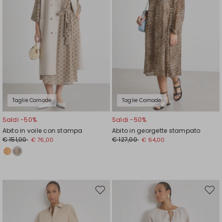
Taglie Comode
Taglie Comode
Saldi -50%
Saldi -50%
Abito in voile con stampa
Abito in georgette stampato
€ 151,00
€ 127,00
€ 76,00
€ 64,00
Sposta
Spos
nella
nell
wishlist
wishl