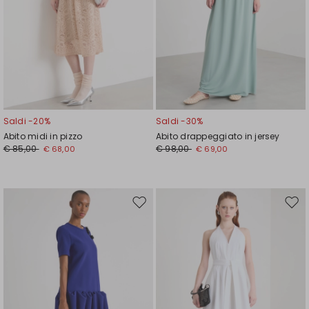
Saldi -20%
Saldi -30%
Abito midi in pizzo
Abito drappeggiato in jersey
€ 85,00
€ 98,00
€ 68,00
€ 69,00
Sposta
Spos
nella
nell
wishlist
wishl