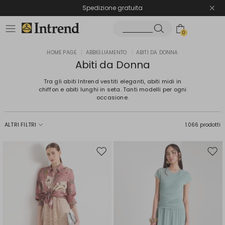
Spedizione gratuita
Reso facile e veloce
0
HOME PAGE
|
ABBIGLIAMENTO
|
ABITI DA DONNA
Abiti da Donna
Tra gli abiti Intrend vestiti eleganti, abiti midi in
chiffon e abiti lunghi in seta. Tanti modelli per ogni
occasione.
ALTRI FILTRI
1.066 prodotti
Sposta
Spos
nella
nell
wishlist
wishl