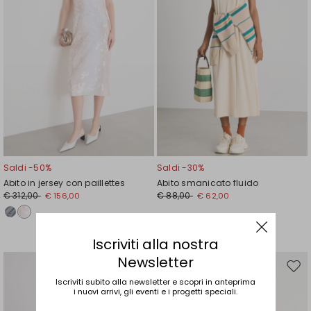
Saldi -50%
Saldi -30%
Abito in jersey con paillettes
Abito smanicato fluido
€ 312,00
€ 88,00
€ 156,00
€ 62,00
Iscriviti alla nostra
Newsletter
Sposta
Spos
Iscriviti subito alla newsletter e scopri in anteprima
nella
nell
i nuovi arrivi, gli eventi e i progetti speciali.
wishlist
wishl