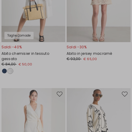
Taglie Comode
Saldi -40%
Saldi -30%
Abito chemisier in tessuto
Abito in jersey macramè
gessato
€ 93,00
€ 65,00
€ 84,00
€ 50,00
Sposta
Spos
nella
nell
wishlist
wishl