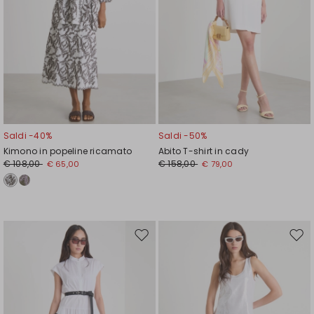
Saldi -40%
Saldi -50%
Kimono in popeline ricamato
Abito T-shirt in cady
€ 108,00
€ 158,00
€ 65,00
€ 79,00
Sposta
Spos
nella
nell
wishlist
wishl