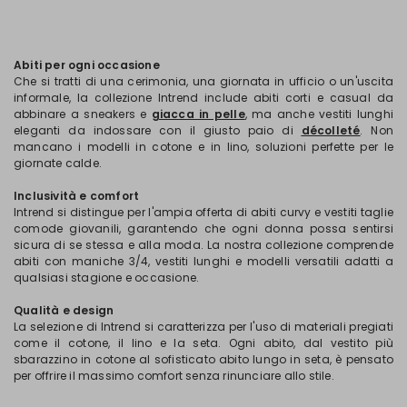
Abiti per ogni occasione
Che si tratti di una cerimonia, una giornata in ufficio o un'uscita
informale, la collezione Intrend include abiti corti e casual da
abbinare a sneakers e
giacca in pelle
, ma anche vestiti lunghi
eleganti da indossare con il giusto paio di
décolleté
. Non
mancano i modelli in cotone e in lino, soluzioni perfette per le
giornate calde.
Inclusività e comfort
Intrend si distingue per l'ampia offerta di abiti curvy e vestiti taglie
comode giovanili, garantendo che ogni donna possa sentirsi
sicura di se stessa e alla moda. La nostra collezione comprende
abiti con maniche 3/4, vestiti lunghi e modelli versatili adatti a
qualsiasi stagione e occasione.
Qualità e design
La selezione di Intrend si caratterizza per l'uso di materiali pregiati
come il cotone, il lino e la seta. Ogni abito, dal vestito più
sbarazzino in cotone al sofisticato abito lungo in seta, è pensato
per offrire il massimo comfort senza rinunciare allo stile.