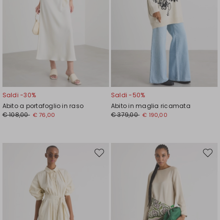
Saldi -30%
Saldi -50%
Abito a portafoglio in raso
Abito in maglia ricamata
€ 108,00
€ 379,00
€ 76,00
€ 190,00
Sposta
Spos
nella
nell
wishlist
wishl