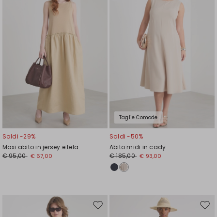
wishlist
wishl
Taglie Comode
Saldi -29%
Saldi -50%
Maxi abito in jersey e tela
Abito midi in cady
€ 95,00
€ 185,00
€ 67,00
€ 93,00
Sposta
Spos