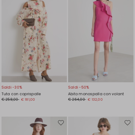
wishlist
wishl
Saldi -30%
Saldi -50%
Tuta con coprispalle
Abito monospalla con volant
€ 258,00
€ 264,00
€ 181,00
€ 132,00
Sposta
Spos
nella
nell