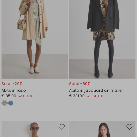
Saldi -29%
Saldi -50%
Abito in raso
Abito in jacquard animalier
€ 85,00
€ 331,00
€ 60,00
€ 166,00
Sposta
Spos
nella
nell