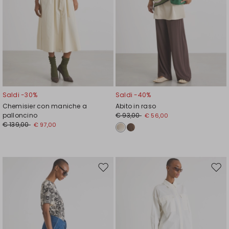
Saldi -30%
Saldi -40%
Chemisier con maniche a
Abito in raso
palloncino
€ 93,00
€ 56,00
€ 139,00
€ 97,00
Sposta
Spos
nella
nell
wishlist
wishl