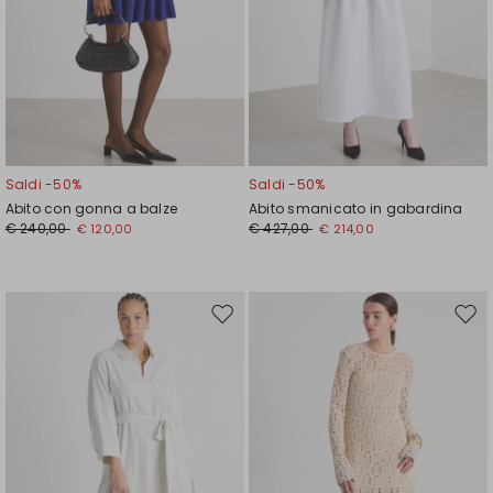
Saldi -50%
Saldi -50%
Abito con gonna a balze
Abito smanicato in gabardina
€ 240,00
€ 427,00
€ 120,00
€ 214,00
Sposta
Spos
nella
nell
wishlist
wishl