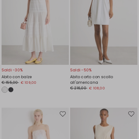
Saldi -30%
Saldi -50%
Abito con balze
Abito corto con scollo
€ 155,00
all'americana
€ 109,00
€ 216,00
€ 108,00
Sposta
Spos
nella
nell
wishlist
wishl