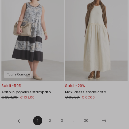
nella
nell
wishlist
wishl
Taglie Comode
Saldi -50%
Saldi -29%
Abito in popeline stampato
Maxi dress smanicato
€ 204,00
€ 95,00
€ 102,00
€ 67,00
1
2
3
...
30