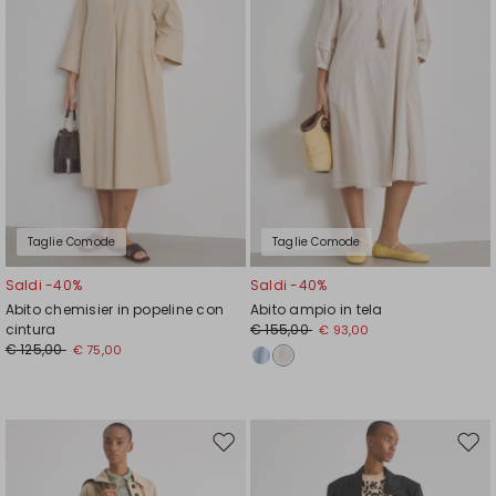
Taglie Comode
Taglie Comode
Saldi -40%
Saldi -40%
Abito chemisier in popeline con
Abito ampio in tela
cintura
€ 155,00
€ 93,00
€ 125,00
€ 75,00
Sposta
Spos
nella
nell
wishlist
wishl