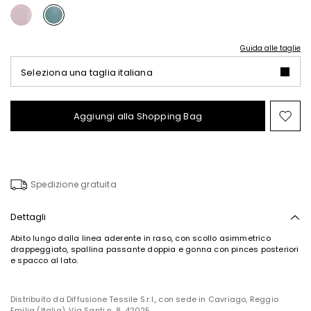
Guida alle taglie
Seleziona una taglia italiana
Aggiungi alla Shopping Bag
Spo
nel
wish
Spedizione gratuita
Dettagli
Abito lungo dalla linea aderente in raso, con scollo asimmetrico
drappeggiato, spallina passante doppia e gonna con pinces posteriori
e spacco al lato.
Distribuito da Diffusione Tessile S.r.l., con sede in Cavriago, Reggio
Emilia (Italia), Via Santi n. 8, 42025