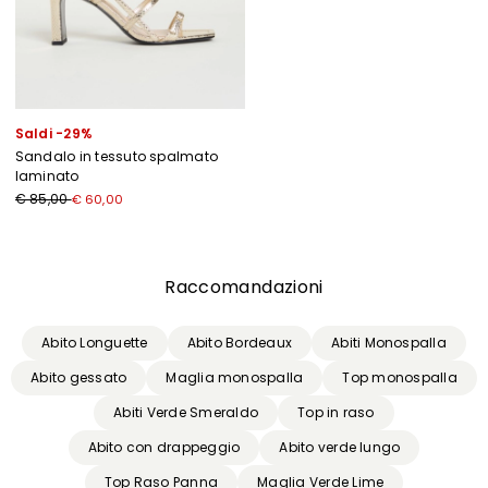
Saldi -29%
Sandalo in tessuto spalmato
laminato
€ 85,00
€ 60,00
Precedente
Successivo
Raccomandazioni
Abito Longuette
Abito Bordeaux
Abiti Monospalla
Abito gessato
Maglia monospalla
Top monospalla
Abiti Verde Smeraldo
Top in raso
Abito con drappeggio
Abito verde lungo
Top Raso Panna
Maglia Verde Lime