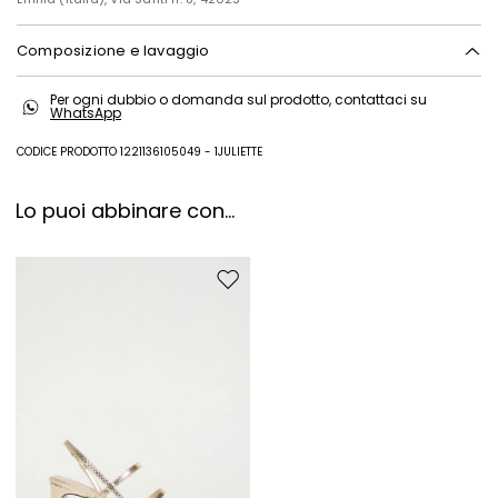
Composizione e lavaggio
In lavatrice max 30 gradi ridotta azione meccanica; non candeggiare;
Per ogni dubbio o domanda sul prodotto, contattaci su
non asciugare in tamburo; asciugare appeso in ombra; ferro tiepido
WhatsApp
max 120 gradi c; lavare a secco delicato con percloroetilene.
CODICE PRODOTTO 1221136105049 - 1JULIETTE
100% poliestere.
Lo puoi abbinare con...
Sposta nella wishlist