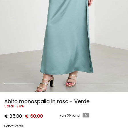
Abito monospalla in raso - Verde
Saldi -29%
Prezzo
Nuovo
€ 85,00
€ 60,00
vale 30 punti
originale
prezzo
€
€
85,00
60,00
Colore:
Verde