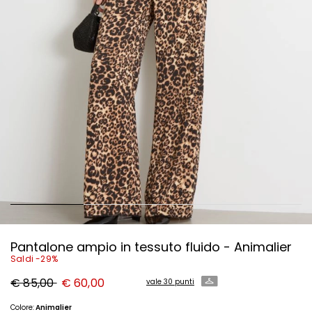
Pantalone ampio in tessuto fluido - Animalier
Saldi -29%
Prezzo
Nuovo
€ 85,00
€ 60,00
vale 30 punti
originale
prezzo
€
€
85,00
60,00
Colore:
Animalier