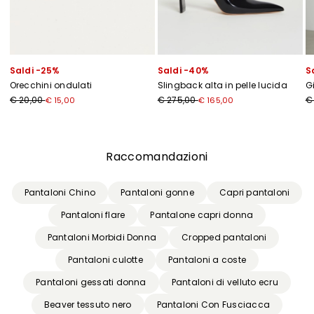
Saldi -25%
Saldi -40%
S
Orecchini ondulati
Slingback alta in pelle lucida
G
€ 20,00
€ 275,00
€
€ 15,00
€ 165,00
Precedente
Successivo
Raccomandazioni
Pantaloni Chino
Pantaloni gonne
Capri pantaloni
Pantaloni flare
Pantalone capri donna
Pantaloni Morbidi Donna
Cropped pantaloni
Pantaloni culotte
Pantaloni a coste
Pantaloni gessati donna
Pantaloni di velluto ecru
Beaver tessuto nero
Pantaloni Con Fusciacca