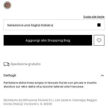
Guida alle taglie
Seleziona una taglia italiana
Aggiungi alla Shopping Bag
Spo
nel
wish
Spedizione gratuita
Dettagli
Pantalone dalla linea ampia in tessuto fluido con pinces e inserto
elastico sul retro della vita, tasche laterali alla francese.
Distribuito da Diffusione Tessile S.r.l., con sede in Cavriago, Reggio
Emilia (Italia), Via Santi n. 8, 42025