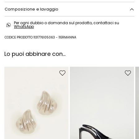
Composizione e lavaggio
In lavatrice max 30 gradi ridotta azione meccanica; non candeggiare;
Per ogni dubbio o domanda sul prodotto, contattaci su
non asciugare in tamburo; asciugare appeso in ombra; ferro tiepido
WhatsApp
max 120 gradi c; lavare a secco delicato con percloroetilene.
CODICE PRODOTTO 1131776105063 - 11ERMANNA
100% poliestere.
Lo puoi abbinare con...
Sposta nella wishlist
Sposta 