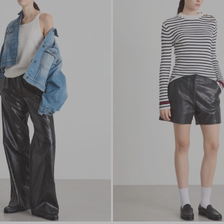
nella
wishlist