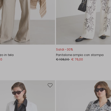
Saldi -30%
o in tela
Pantalone ampio con stampa
00
€ 108,00
€ 76,00
Sposta
nella
wishlist