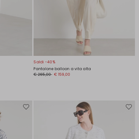
Saldi -40%
Pantalone balloon a vita alta
€ 265,00
€ 159,00
Sposta
Spost
nella
nella
wishlist
wishli