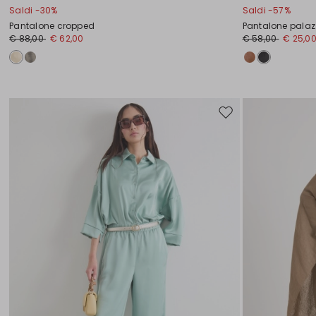
Saldi -30%
Saldi -57%
Pantalone cropped
Pantalone palaz
€ 88,00
€ 62,00
€ 58,00
€ 25,0
Sposta
nella
wishlist