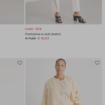
Saldi -30%
Pantalone in bull stretch
€ 71,00
€ 50,00
Sposta
Spost
nella
nella
wishlist
wishli