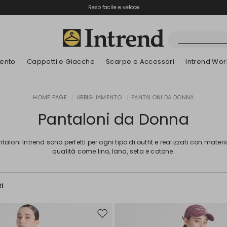
Spedizione gratuita
Reso facile e veloce
ento
Cappotti e Giacche
Scarpe e Accessori
Intrend Wor
Stivali
HOME PAGE
|
ABBIGLIAMENTO
|
PANTALONI DA DONNA
Nuovi Arrivi
Nuovi Arrivi
Dettagli traforati
Nuovi Arrivi
Nuovi Arrivi
Scopri i nostri B
App
Nuovi Arrivi
Stivaletti
Pantaloni da Donna
Special Price
Bambini
ntaloni Intrend sono perfetti per ogni tipo di outfit e realizzati con materia
qualità come lino, lana, seta e cotone.
RI
Sposta