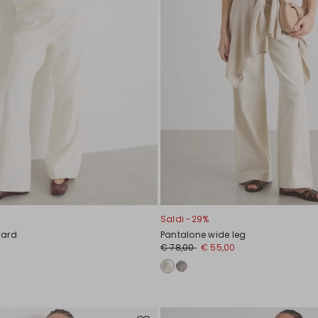
Saldi -29%
uard
Pantalone wide leg
0
€ 78,00
€ 55,00