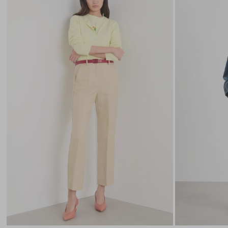
nella
wishlist