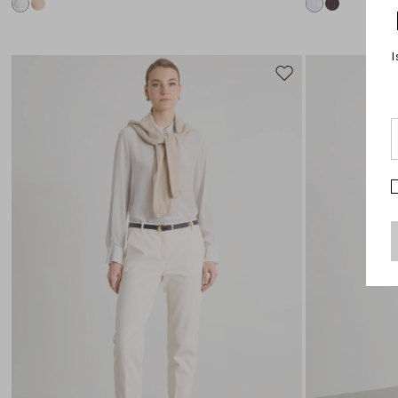
I
Sposta
nella
wishlist