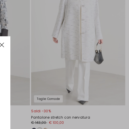
Taglie Comode
Saldi -30%
Pantalone stretch con nervatura
€ 143,00
€ 100,00