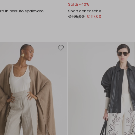
Saldi -40%
zo in tessuto spalmato
Short con tasche
0
€ 195,00
€ 117,00
Sposta
nella
wishlist