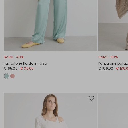
Saldi -40%
Saldi -30%
Pantalone fluido in raso
Pantalone palazz
€ 65,00
€ 39,00
€ 199,00
€ 139,
Sposta
nella
wishlist