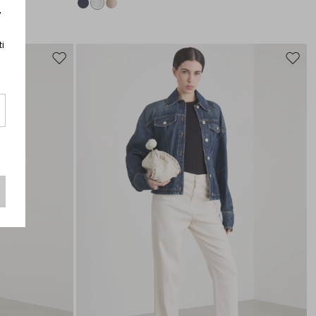
r
ti
Sposta
Spost
nella
nella
wishlist
wishli