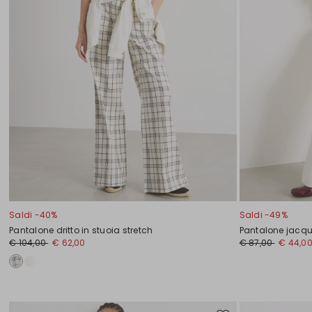
Saldi -40%
Saldi -49%
Pantalone dritto in stuoia stretch
Pantalone jacq
€ 104,00
€ 62,00
€ 87,00
€ 44,0