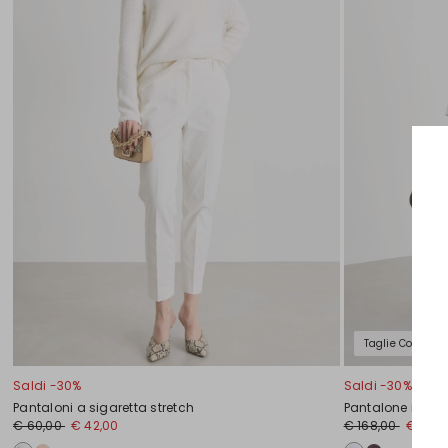
Taglie Comode
Saldi -30%
Saldi -30%
Pantaloni a sigaretta stretch
Pantalone in twi
€ 60,00
€ 42,00
€ 168,00
€ 118,