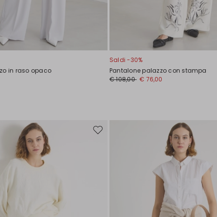
Saldi -30%
zo in raso opaco
Pantalone palazzo con stampa
0
€ 108,00
€ 76,00
Sposta
nella
wishlist