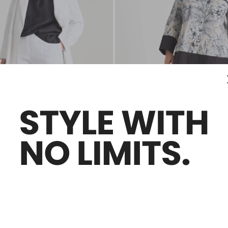
Taglie Comode
Saldi -50%
ll gessato
Pantalone in popeline
00
€ 105,00
€ 53,00