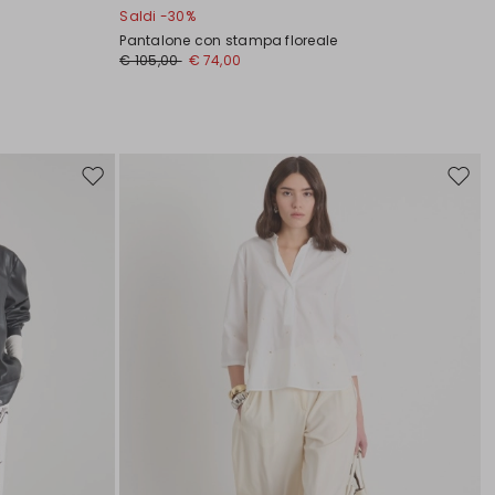
Saldi -30%
Pantalone con stampa floreale
€ 105,00
€ 74,00
Sposta
Spost
nella
nella
wishlist
wishli