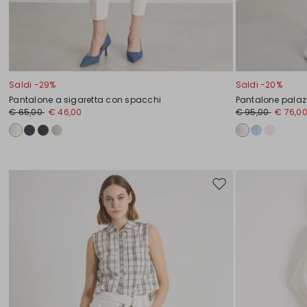
Saldi -29%
Saldi -20%
Pantalone a sigaretta con spacchi
Pantalone palaz
€ 65,00
€ 46,00
€ 95,00
€ 76,0
Sposta
nella
wishlist