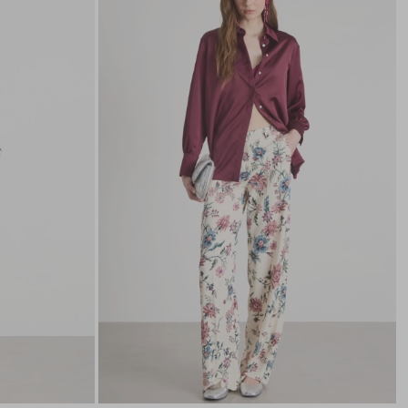
nella
nella
wishlist
wishli