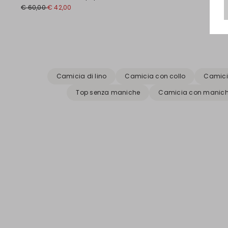
€ 60,00
€ 42,00
Precedente
Successivo
Camicia di lino
Camicia con collo
Camici
Top senza maniche
Camicia con manich