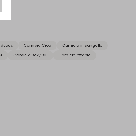
rdeaux
Camicia Crop
Camicia in sangallo
te
Camicia Boxy Blu
Camicia ottanio