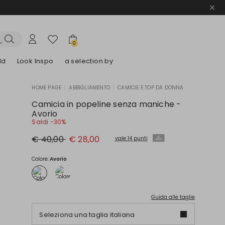
0
ld
Look Inspo
a selection by
HOME PAGE
|
ABBIGLIAMENTO
|
CAMICIE E TOP DA DONNA
lazer
Scopri i nostri Abiti
Scopri i nostri Sandali
Camicia in popeline senza maniche -
Avorio
Saldi -30%
Prezzo
Nuovo
€ 40,00
€ 28,00
vale 14 punti
originale
prezzo
€
€
40,00
28,00
Colore:
Avorio
Guida alle taglie
Seleziona una taglia italiana