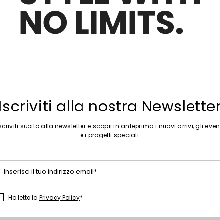
Iscriviti alla nostra Newslette
Sposta nella wishlist
essuto fluido
scriviti subito alla newsletter e scopri in anteprima i nuovi arrivi, gli even
00
e i progetti speciali.
Inserisci il tuo indirizzo email*
Ho letto la
Privacy Policy
*
t