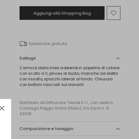
Aggiungi alla Shopping Bag
Sposta
nella
wishlist
Spedizione gratuita
Dettagli
Camicia dalla linea aderente in popeline di cotone
con scollo a V, pinces al busto, maniche ad aletta
con risvolto, spacchi laterali al fondo. Chiusura
con bottoni nascosti sul davanti.
Distribuito da Diffusione Tessile S.r.l., con sede in
Cavriago, Reggio Emilia (Italia), Via Santi n. 8,
42025
Composizione e lavaggio
In lavatrice max 30 gradi ridotta azione