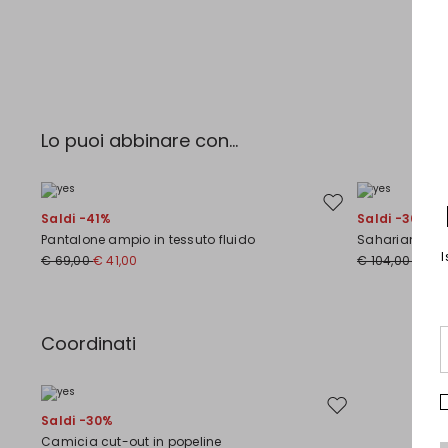
Lo puoi abbinare con...
Sposta nella wishlist
Saldi -41%
Saldi -30%
Pantalone ampio in tessuto fluido
Sahariana in t
I
€ 69,00
€ 41,00
€ 104,00
€ 73,
Coordinati
Sposta nella wishlis
Saldi -30%
Camicia cut-out in popeline