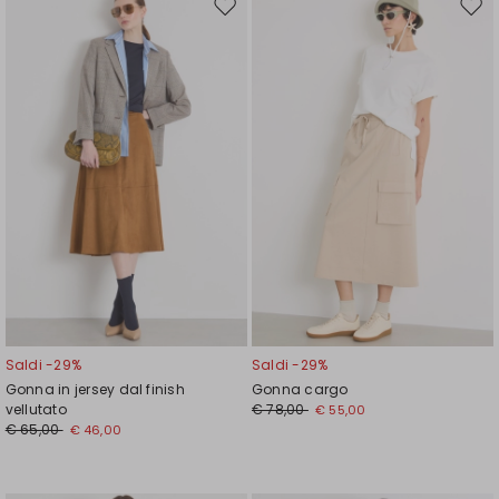
Sposta
Spos
nella
nell
wishlist
wishl
Saldi -29%
Saldi -29%
Gonna in jersey dal finish
Gonna cargo
vellutato
€ 78,00
€ 55,00
€ 65,00
€ 46,00