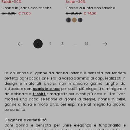
Saldi -30%
Saldi -30%
Gonna in jeans con tasche
Gonna a ruota con tasche
€ 110,00
€ 105,00
€ 77,00
€ 74,00
1
2
3
...
14
La collezione di gonne da donna Intrend è pensata per rendere
perfetta ogni occasione. Tra la vasta gamma di capi, realizzati in
design e materiali diversi, non mancano gonne lunghe da
indossare con
camicie e top
per outfit più eleganti e minigonne
da abbinare a
t-shirt
e magliette per eventi più casual. Tra i vari
modelli una ricca selezione di gonne a pieghe, gonne in pelle,
gonne di lana e molto altro, per esprimere al meglio la propria
personalità.
Eleganza e versatilità
Ogni gonna è pensata per unire eleganza e funzionalità e