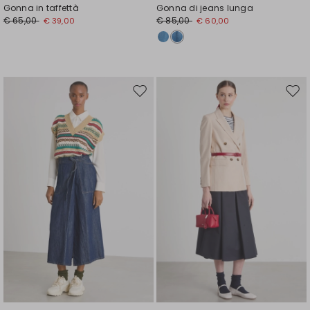
Gonna in taffettà
Gonna di jeans lunga
€ 65,00
€ 85,00
€ 39,00
€ 60,00
Sposta
Spos
nella
nell
wishlist
wishl