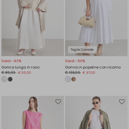
Taglie Comode
Saldi -40%
Saldi -50%
Gonna lunga in raso
Gonna in popeline con ricamo
€ 89,00
€ 193,00
€ 53,00
€ 97,00
Sposta
Spos
nella
nell
wishlist
wishl