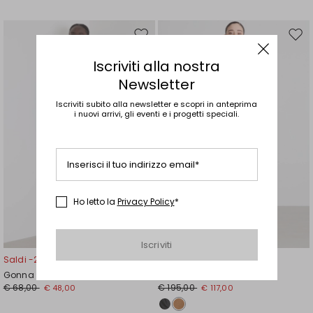
Sposta
Spos
nella
nell
Iscriviti alla nostra
wishlist
wishl
Newsletter
Iscriviti subito alla newsletter e scopri in anteprima
i nuovi arrivi, gli eventi e i progetti speciali.
Inserisci il tuo indirizzo email*
Ho letto la
Privacy Policy
*
Iscriviti
Saldi -29%
Saldi -40%
Gonna animalier
Minigonna con coulisse
€ 68,00
€ 195,00
€ 48,00
€ 117,00