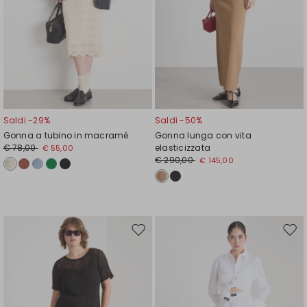
Saldi -29%
Saldi -50%
Gonna a tubino in macramé
Gonna lunga con vita
€ 78,00
elasticizzata
€ 55,00
€ 290,00
€ 145,00
Sposta
Spos
nella
nell
wishlist
wishl