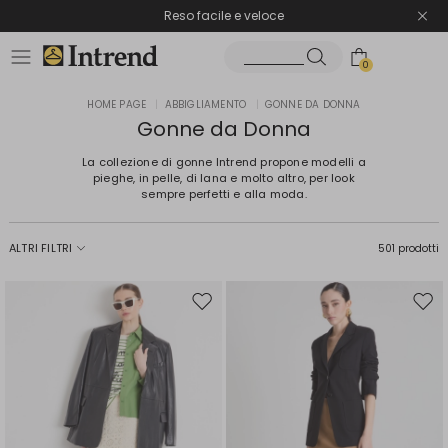
Spedizione gratuita
Reso facile e veloce
0
HOME PAGE
|
ABBIGLIAMENTO
|
GONNE DA DONNA
Gonne da Donna
La collezione di gonne Intrend propone modelli a
pieghe, in pelle, di lana e molto altro, per look
sempre perfetti e alla moda.
ALTRI FILTRI
501 prodotti
Sposta
Spos
nella
nell
wishlist
wishl