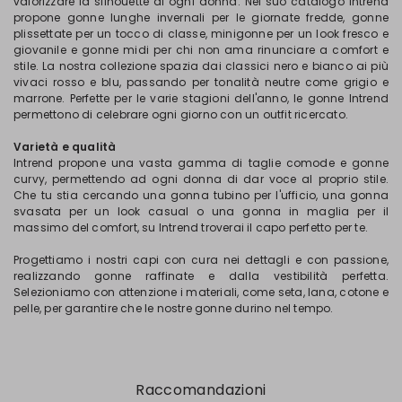
valorizzare la silhouette di ogni donna. Nel suo catalogo Intrend
propone gonne lunghe invernali per le giornate fredde, gonne
plissettate per un tocco di classe, minigonne per un look fresco e
giovanile e gonne midi per chi non ama rinunciare a comfort e
stile. La nostra collezione spazia dai classici nero e bianco ai più
vivaci rosso e blu, passando per tonalità neutre come grigio e
marrone. Perfette per le varie stagioni dell'anno, le gonne Intrend
permettono di celebrare ogni giorno con un outfit ricercato.
Varietà e qualità
Intrend propone una vasta gamma di taglie comode e gonne
curvy, permettendo ad ogni donna di dar voce al proprio stile.
Che tu stia cercando una gonna tubino per l'ufficio, una gonna
svasata per un look casual o una gonna in maglia per il
massimo del comfort, su Intrend troverai il capo perfetto per te.
Progettiamo i nostri capi con cura nei dettagli e con passione,
realizzando gonne raffinate e dalla vestibilità perfetta.
Selezioniamo con attenzione i materiali, come seta, lana, cotone e
pelle, per garantire che le nostre gonne durino nel tempo.
Raccomandazioni