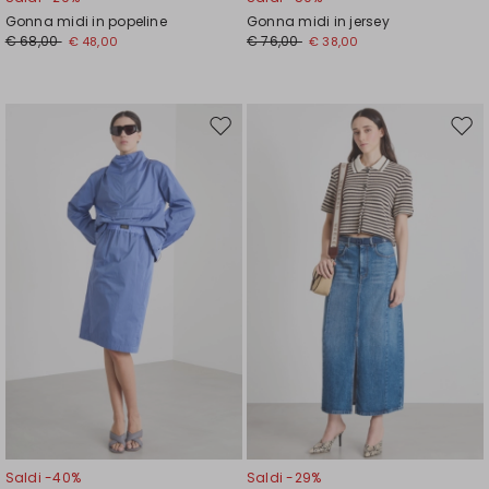
Gonna midi in popeline
Gonna midi in jersey
€ 68,00
€ 76,00
€ 48,00
€ 38,00
Sposta
Spos
nella
nell
wishlist
wishl
Saldi -40%
Saldi -29%