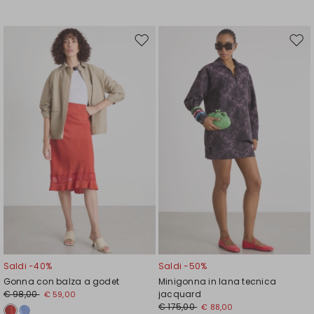
Sposta
Spos
nella
nell
wishlist
wishl
Saldi -40%
Saldi -50%
Gonna con balza a godet
Minigonna in lana tecnica
€ 98,00
jacquard
€ 59,00
€ 175,00
€ 88,00