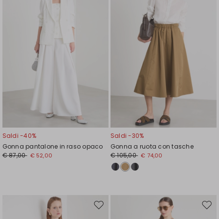
wishlist
wishl
Saldi -40%
Saldi -30%
Gonna pantalone in raso opaco
Gonna a ruota con tasche
€ 87,00
€ 105,00
€ 52,00
€ 74,00
Sposta
Spos
nella
nell