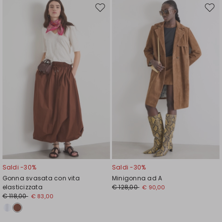
Sposta
Spos
nella
nell
wishlist
wishl
Saldi -30%
Saldi -30%
Gonna svasata con vita
Minigonna ad A
elasticizzata
€ 128,00
€ 90,00
€ 118,00
€ 83,00