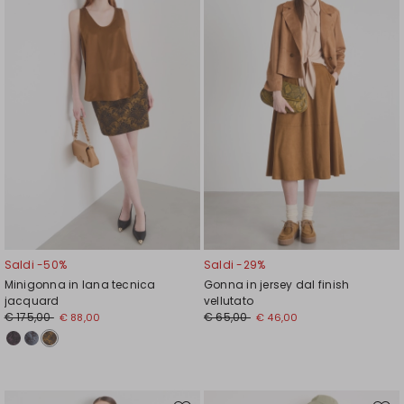
wishlist
wishl
Saldi -50%
Saldi -29%
Minigonna in lana tecnica
Gonna in jersey dal finish
jacquard
vellutato
€ 175,00
€ 65,00
€ 88,00
€ 46,00