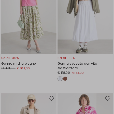
Saldi -30%
Saldi -30%
Gonna midi a pieghe
Gonna svasata con vita
€ 148,00
elasticizzata
€ 104,00
€ 118,00
€ 83,00
Sposta
Spos
nella
nell
wishlist
wishl