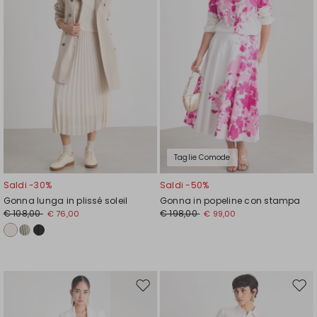
Taglie Comode
Saldi -30%
Saldi -50%
Gonna lunga in plissé soleil
Gonna in popeline con stampa
€ 108,00
€ 198,00
€ 76,00
€ 99,00
Sposta
Spos
nella
nell