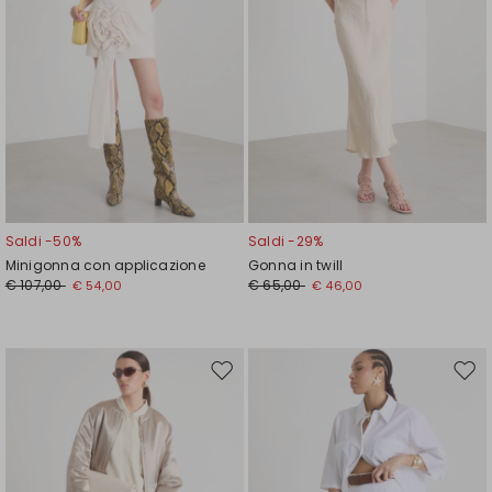
Saldi -50%
Saldi -29%
Minigonna con applicazione
Gonna in twill
€ 107,00
€ 65,00
€ 54,00
€ 46,00
Sposta
Spos
nella
nell
wishlist
wishl