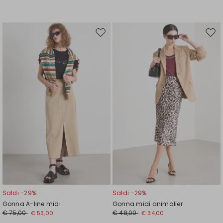
Sposta
Spos
nella
nell
wishlist
wishl
Saldi -29%
Saldi -29%
Gonna A-line midi
Gonna midi animalier
€ 75,00
€ 48,00
€ 53,00
€ 34,00