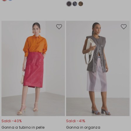
Sposta
Spos
nella
nell
wishlist
wishl
Saldi -40%
Saldi -41%
Gonna a tubino in pelle
Gonna in organza