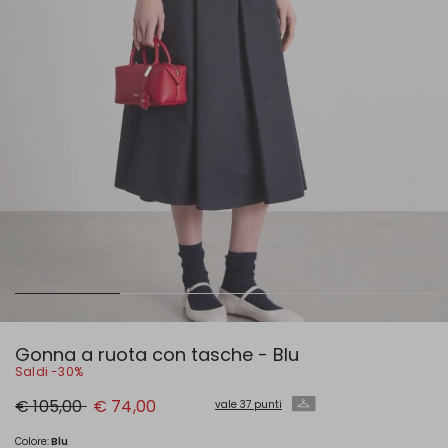
Gonna a ruota con tasche - Blu
Saldi -30%
Prezzo
Nuovo
€ 105,00
€ 74,00
vale 37 punti
originale
prezzo
€
€
105,00
74,00
Colore:
Blu