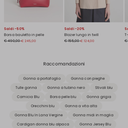
Saldi -50%
Saldi -20%
S
Borsa bauletto in pelle
Blazer lungo in twill
T
€ 490,00
€ 155,00
€
€ 245,00
€ 124,00
Precedente
Successivo
Raccomandazioni
Gonna a portafoglio
Gonna con pieghe
Tulle gonna
Gonna a tubino nero
Stivali blu
Camicia Blu
Borsa pelle blu
Gonna grigia
Orecchini blu
Gonna a vita alta
Gonna Blu In Lana Vergine
Gonna midi in maglia
Cardigan donna blu alpaca
Gonna Jersey Blu