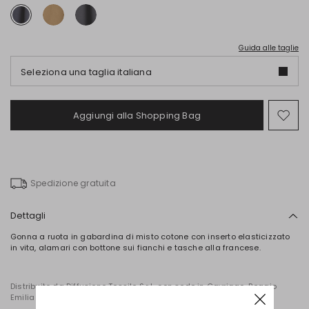
Guida alle taglie
Seleziona una taglia italiana
Aggiungi alla Shopping Bag
Spo
nel
wish
Spedizione gratuita
Dettagli
Gonna a ruota in gabardina di misto cotone con inserto elasticizzato
in vita, alamari con bottone sui fianchi e tasche alla francese.
Distribuito da Diffusione Tessile S.r.l., con sede in Cavriago, Reggio
Emilia (Italia), Via Santi n. 8, 42025