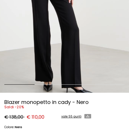
Blazer monopetto in cady - Nero
Saldi -20%
Prezzo
Nuovo
€ 138,00
€ 110,00
vale 55 punti
originale
prezzo
€
€
138,00
110,00
Colore:
Nero