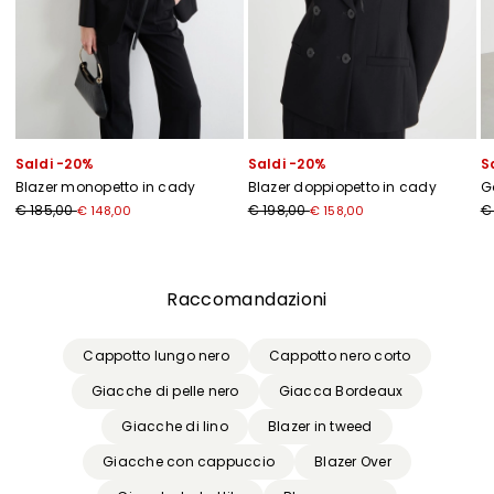
Saldi -20%
Saldi -20%
S
Blazer monopetto in cady
Blazer doppiopetto in cady
G
€ 185,00
€ 198,00
€
€ 148,00
€ 158,00
Precedente
Successivo
Raccomandazioni
Cappotto lungo nero
Cappotto nero corto
Giacche di pelle nero
Giacca Bordeaux
Giacche di lino
Blazer in tweed
Giacche con cappuccio
Blazer Over