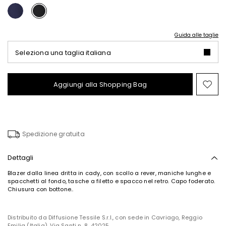
Guida alle taglie
Seleziona una taglia italiana
Aggiungi alla Shopping Bag
Spo
nel
wish
Spedizione gratuita
Dettagli
Blazer dalla linea dritta in cady, con scollo a rever, maniche lunghe e
spacchetti al fondo, tasche a filetto e spacco nel retro. Capo foderato.
Chiusura con bottone..
Distribuito da Diffusione Tessile S.r.l., con sede in Cavriago, Reggio
Emilia (Italia), Via Santi n. 8, 42025