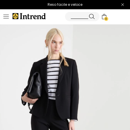
Spedizione gratuita
Reso facile e veloce
0