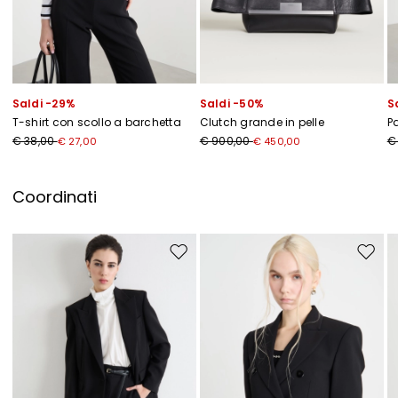
Saldi -29%
Saldi -50%
S
T-shirt con scollo a barchetta
Clutch grande in pelle
P
€ 38,00
€ 900,00
€
€ 27,00
€ 450,00
Coordinati
Sposta nella wishlist
Sposta 