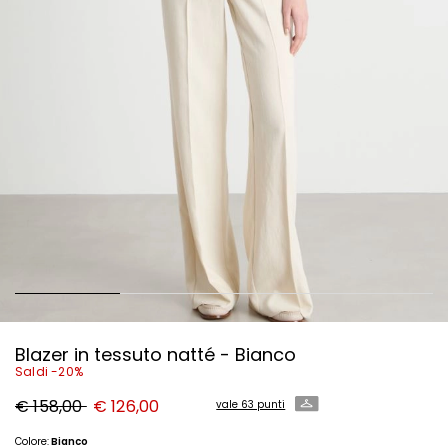
Blazer in tessuto natté - Bianco
Saldi -20%
Prezzo
Nuovo
€ 158,00
€ 126,00
vale 63 punti
originale
prezzo
€
€
158,00
126,00
Colore:
Bianco