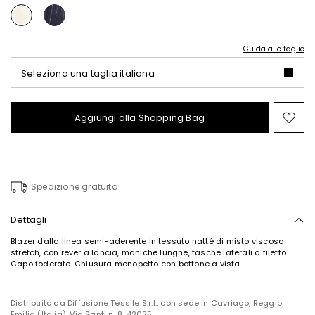
Guida alle taglie
Seleziona una taglia italiana
Aggiungi alla Shopping Bag
Spo
nel
wish
Spedizione gratuita
Dettagli
Blazer dalla linea semi-aderente in tessuto natté di misto viscosa
stretch, con rever a lancia, maniche lunghe, tasche laterali a filetto.
Capo foderato. Chiusura monopetto con bottone a vista.
Distribuito da Diffusione Tessile S.r.l., con sede in Cavriago, Reggio
Emilia (Italia), Via Santi n. 8, 42025