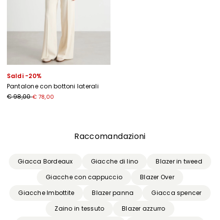
Saldi -20%
Pantalone con bottoni laterali
€ 98,00
€ 78,00
Precedente
Successivo
Raccomandazioni
Giacca Bordeaux
Giacche di lino
Blazer in tweed
Giacche con cappuccio
Blazer Over
Giacche Imbottite
Blazer panna
Giacca spencer
Zaino in tessuto
Blazer azzurro