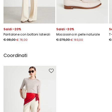
Saldi -20%
Saldi -30%
S
Pantalone con bottoni laterali
Mocassino in pelle naturale
T
€ 98,00
€ 275,00
€
€ 78,00
€ 193,00
Coordinati
Sposta nella wishlist