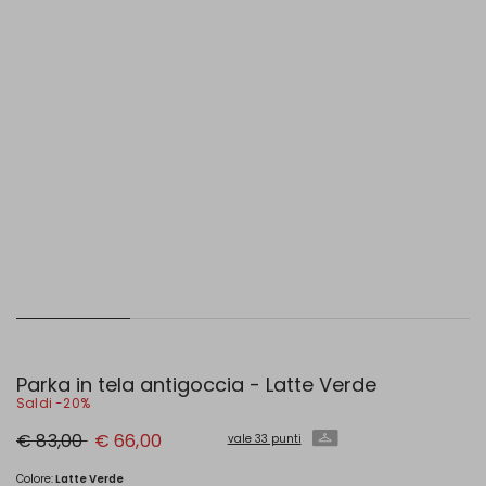
Parka in tela antigoccia - Latte Verde
Saldi -20%
Prezzo
Nuovo
€ 83,00
€ 66,00
vale 33 punti
originale
prezzo
€
€
83,00
66,00
Colore:
Latte Verde