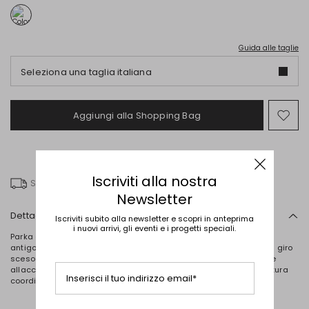
Guida alle taglie
Seleziona una taglia italiana
Aggiungi alla Shopping Bag
Spo
nel
wish
Iscriviti alla nostra
Spedizione gratuita
Newsletter
Dettagli
Iscriviti subito alla newsletter e scopri in anteprima
i nuovi arrivi, gli eventi e i progetti speciali.
Parka dalla linea dritta realizzato in tela tecnica di misto cotone
antigoccia, con collo alto rifinito da coulisse, maniche lunghe dal giro
sceso con cinturino al polso, tasche laterali applicate con patta e
allacciatura nascosta tramite zip a doppio cursore e bottoni. Cintura
Inserisci il tuo indirizzo email*
coordinata in abbinamento. Capo sfoderato.