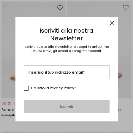
Sposta
Spos
nella
nell
wishlist
wishl
Iscriviti alla nostra
Newsletter
Iscriviti subito alla newsletter e scopri in anteprima
i nuovi arrivi, gli eventi e i progetti speciali.
Inserisci il tuo indirizzo email*
Ho letto la
Privacy Policy
*
Saldi -30%
Saldi -30%
Iscriviti
Sandali con borchie
Sandali con tacco a blocco
€ 79,00
€ 105,00
€ 55,00
€ 74,00