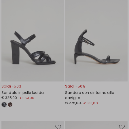
nella
nell
wishlist
wishl
Saldi -50%
Saldi -50%
Sandalo in pelle lucida
Sandalo con cinturino alla
€ 325,00
caviglia
€ 163,00
€ 275,00
€ 138,00