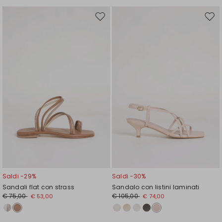
Sposta
Spos
nella
nell
wishlist
wishl
Saldi -29%
Saldi -30%
Sandali flat con strass
Sandalo con listini laminati
€ 75,00
€ 105,00
€ 53,00
€ 74,00