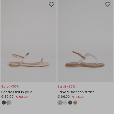
Sposta
Spos
nella
nell
wishlist
wishl
Saldi -30%
Saldi -30%
Sandali flat in pelle
Sandali flat con strass
€ 89,00
€ 69,00
€ 62,00
€ 48,00