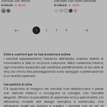
Sandali con strass
Sandalo con listini laminati
€ 69,00
€ 105,00
€ 48,00
€ 74,00
1
2
3
4
Stile e comfort per le tue avventure estive
I sandali rappresentano l'essenza dell'estate, unendo libertà di
movimento e stile in un'unica soluzione. Nella collezione Intrend,
ogni sandalo è pensato per adattarsi perfettamente al tuo stile di
vita, sia che tu stia passeggiando sulla spiaggia o partecipando
a un evento speciale.
Versatilità di stile
C'è qualcosa di magico nei sandali che abbracciano il piede
con delicati intrecci o avvolgono la caviglia con fascette
eleganti. Offrono la possibilità di esprimere la tua personalità, sia
attraverso modelli dal design semplice e sofisticato, che
attraverso quelli più audaci e creativi. I sandali con un po' di