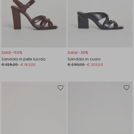
Saldi -50%
Saldi -30%
Sandalo in pelle lucida
Sandalo in cuoio
€ 325,00
€ 290,00
€ 163,00
€ 203,00
Sposta
Spos
nella
nell
wishlist
wishl