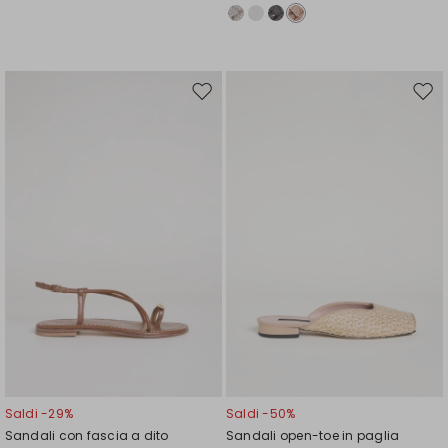
Sposta
Spos
nella
nell
wishlist
wishl
Saldi -29%
Saldi -50%
Sandali con fascia a dito
Sandali open-toe in paglia