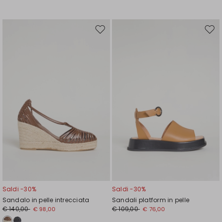
Sposta
Spos
nella
nell
wishlist
wishl
Saldi -30%
Saldi -30%
Sandalo in pelle intrecciata
Sandali platform in pelle
€ 140,00
€ 109,00
€ 98,00
€ 76,00