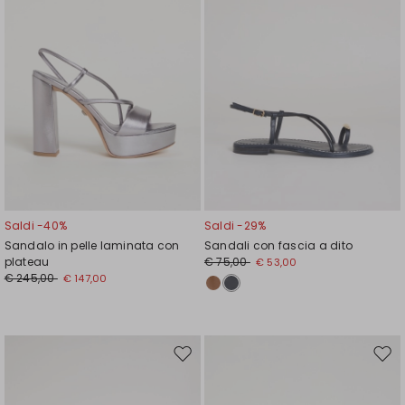
Saldi -40%
Saldi -29%
Sandalo in pelle laminata con
Sandali con fascia a dito
plateau
€ 75,00
€ 53,00
€ 245,00
€ 147,00
Sposta
Spos
nella
nell
wishlist
wishl