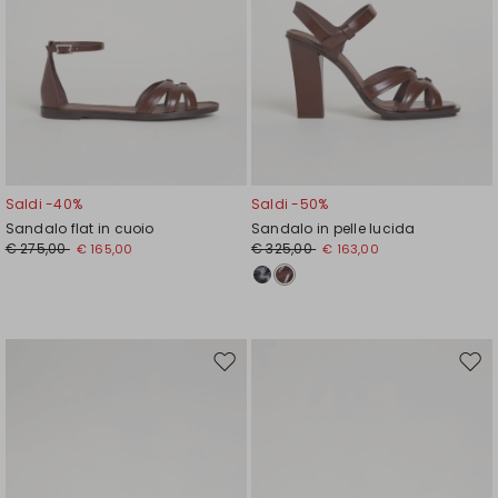
Saldi -40%
Saldi -50%
Sandalo flat in cuoio
Sandalo in pelle lucida
€ 275,00
€ 325,00
€ 165,00
€ 163,00
Sposta
Spos
nella
nell
wishlist
wishl