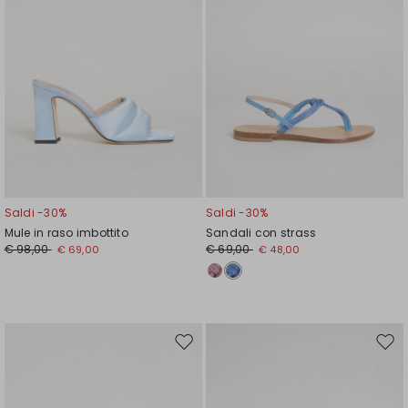
Saldi -30%
Saldi -30%
Mule in raso imbottito
Sandali con strass
€ 98,00
€ 69,00
€ 69,00
€ 48,00
Sposta
Spos
nella
nell
wishlist
wishl