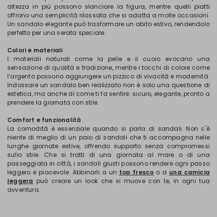
altezza in più possono slanciare la figura, mentre quelli piatti
offrono una semplicità rilassata che si adatta a molte occasioni.
Un sandalo elegante può trasformare un abito estivo, rendendolo
perfetto per una serata speciale.
Colori e materiali
I materiali naturali come la pelle e il cuoio evocano una
sensazione di qualità e tradizione, mentre i tocchi di colore come
l’argento possono aggiungere un pizzico di vivacità e modernità.
Indossare un sandalo ben realizzato non è solo una questione di
estetica, ma anche di come ti fa sentire: sicuro, elegante, pronto a
prendere la giornata con stile.
Comfort e funzionalità
La comodità è essenziale quando si parla di sandali. Non c'è
niente di meglio di un paio di sandali che ti accompagna nelle
lunghe giornate estive, offrendo supporto senza compromessi
sullo stile. Che si tratti di una giornata al mare o di una
passeggiata in città, i sandali giusti possono rendere ogni passo
leggero e piacevole. Abbinarli a un
top fresco
o a
una camicia
leggera
può creare un look che si muove con te, in ogni tua
avventura.