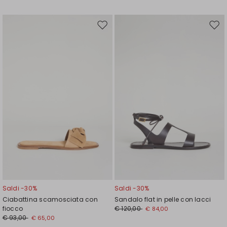
Sposta
Spos
nella
nell
wishlist
wishl
Saldi -30%
Saldi -30%
Ciabattina scamosciata con
Sandalo flat in pelle con lacci
fiocco
€ 120,00
€ 84,00
€ 93,00
€ 65,00