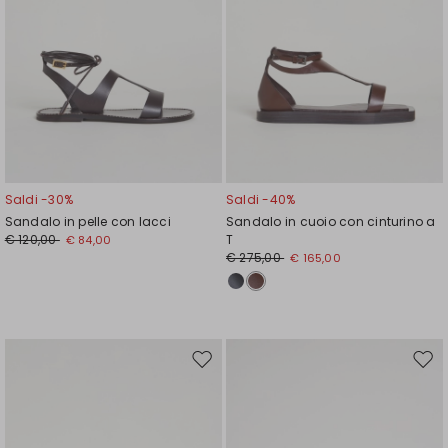
Saldi -30%
Saldi -40%
Sandalo in pelle con lacci
Sandalo in cuoio con cinturino a
€ 120,00
T
€ 84,00
€ 275,00
€ 165,00
Sposta
Spos
nella
nell
wishlist
wishl