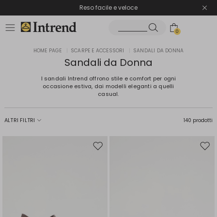
Spedizione gratuita
Reso facile e veloce
0
HOME PAGE
|
SCARPE E ACCESSORI
|
SANDALI DA DONNA
Sandali da Donna
I sandali Intrend offrono stile e comfort per ogni
occasione estiva, dai modelli eleganti a quelli
casual.
ALTRI FILTRI
140 prodotti
Sposta
Spos
nella
nell
wishlist
wishl