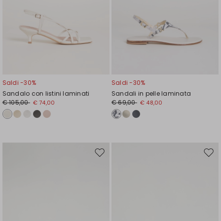
Saldi -30%
Saldi -30%
Sandalo con listini laminati
Sandali in pelle laminata
€ 105,00
€ 69,00
€ 74,00
€ 48,00
Sposta
Spos
nella
nell
wishlist
wishl