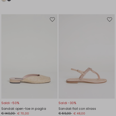
Sposta
Spos
nella
nell
wishlist
wishl
Saldi -50%
Saldi -30%
Sandali open-toe in paglia
Sandali flat con strass
€ 140,00
€ 69,00
€ 70,00
€ 48,00