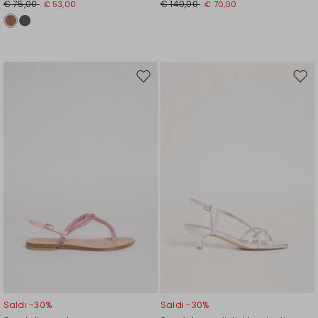
€ 75,00
€ 140,00
€ 53,00
€ 70,00
Sposta
Spos
nella
nell
wishlist
wishl
Saldi -30%
Saldi -30%