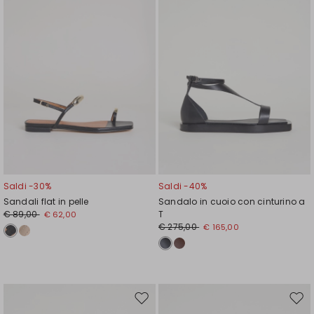
Saldi -30%
Saldi -40%
Sandali flat in pelle
Sandalo in cuoio con cinturino a
€ 89,00
T
€ 62,00
€ 275,00
€ 165,00
Sposta
Spos