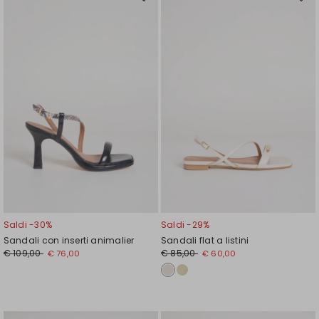
Sposta
Spos
nella
nell
wishlist
wishl
Saldi -30%
Saldi -29%
Sandali con inserti animalier
Sandali flat a listini
€ 109,00
€ 85,00
€ 76,00
€ 60,00