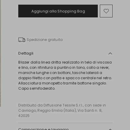
Aggiungi alla Shopping Bag
Sposta
nella
wishlist
Spedizione gratuita
Dettagli
Blazer dalla linea dritta realizzato in tela di viscosa
e lino, con rifinitura a puntino in tono, collo a rever,
maniche lunghe con bottoni, tasche laterali a
doppio filetto con patta e spacco centrale nel retro.
Allacciatura monopetto tramite bottone singolo.
Capo semifoderato.
Distribuito da Diffusione Tessile S.r.l., con sede in
Cavriago, Reggio Emilia (Italia), Via Santi n. 8,
42025
Composizione e lavaggio