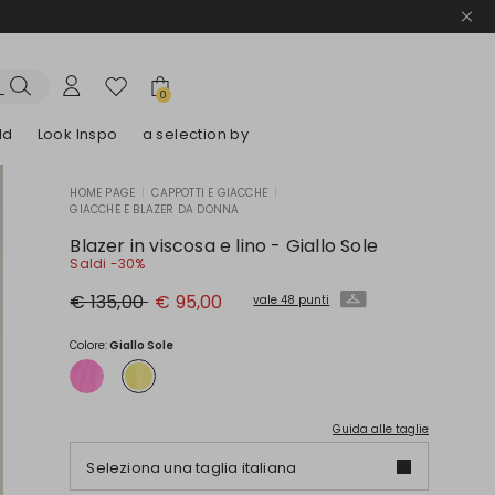
0
ld
Look Inspo
a selection by
HOME PAGE
|
CAPPOTTI E GIACCHE
|
GIACCHE E BLAZER DA DONNA
lazer
Scopri i nostri Abiti
Scopri i nostri Sandali
Blazer in viscosa e lino - Giallo Sole
Saldi -30%
Prezzo
Nuovo
€ 135,00
€ 95,00
vale 48 punti
originale
prezzo
€
€
135,00
95,00
Colore:
Giallo Sole
Guida alle taglie
Seleziona una taglia italiana