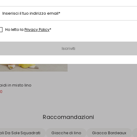
Inserisci il tuo indirizzo email*
Ho letto la
Privacy Policy
*
Iscriviti
idi in misto lino
00
Raccomandazioni
li Da Sole Squadrati
Giacche di lino
Giacca Bordeaux