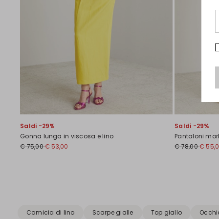
Saldi -29%
Saldi -29%
Gonna lunga in viscosa e lino
Pantaloni morb
€ 75,00
€ 53,00
€ 78,00
€ 55,
Precedente
Successivo
Camicia di lino
Scarpe gialle
Top giallo
Occhia