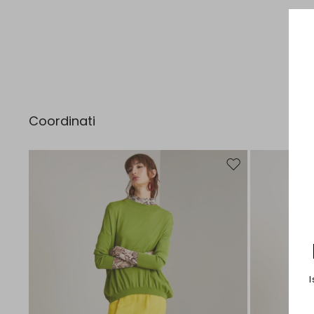
Coordinati
Sposta nella wishlist
I