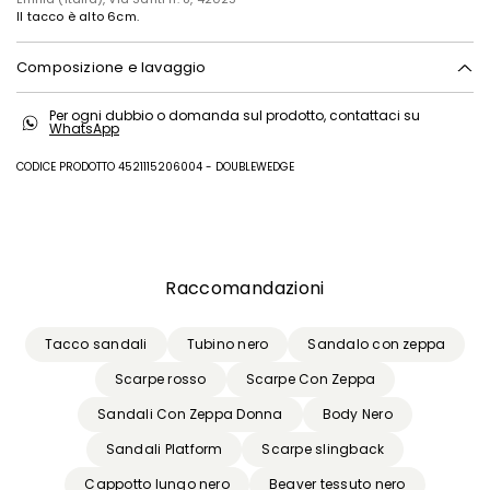
Il tacco è alto 6cm.
Composizione e lavaggio
Tomaia in bovino; fodera in vitello; suola in cuoio.
Per ogni dubbio o domanda sul prodotto, contattaci su
WhatsApp
CODICE PRODOTTO 4521115206004 - DOUBLEWEDGE
Precedente
Successivo
Raccomandazioni
Tacco sandali
Tubino nero
Sandalo con zeppa
Scarpe rosso
Scarpe Con Zeppa
Sandali Con Zeppa Donna
Body Nero
Sandali Platform
Scarpe slingback
Cappotto lungo nero
Beaver tessuto nero