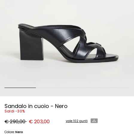
Sandalo in cuoio - Nero
Saldi -30%
Prezzo
Nuovo
€ 290,00
€ 203,00
vale 102 punti
originale
prezzo
€
€
290,00
203,00
Colore:
Nero