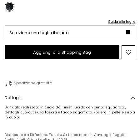
Guida alle taglie
Seleziona una taglia italiana
Aggiungi alla Shopping Bag
Spo
nel
wish
Spedizione gratuita
Dettagli
Sandalo realizzato in cuoio dal finish lucido con punta squadrata,
dettagli cut-out sulla fascia e tacco sagomato. Fodera in pelle e suola
in cuoio.
Distribuito da Diffusione Tessile S.r.l., con sede in Cavriago, Reggio
Emilia (Italia), Via Santi n. 8, 42025