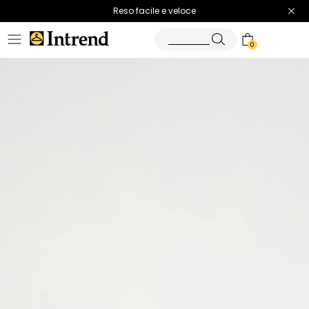
Spedizione gratuita
Reso facile e veloce
0