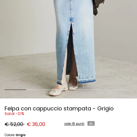
Felpa con cappuccio stampata - Grigio
Saldi -31%
Prezzo
Nuovo
€ 52,00
€ 36,00
vale 18 punti
originale
prezzo
€
€
52,00
36,00
Colore:
Grigio