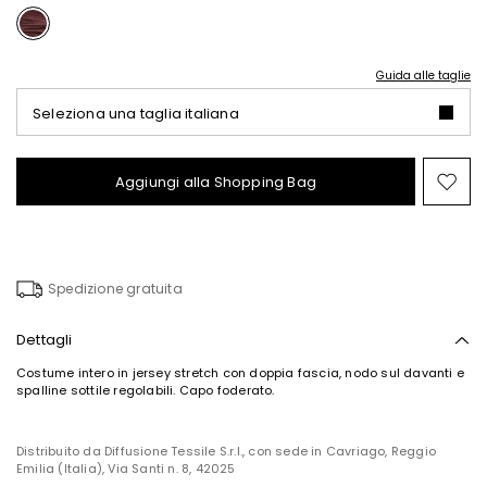
Guida alle taglie
Seleziona una taglia italiana
Aggiungi alla Shopping Bag
Spo
nel
wish
Spedizione gratuita
Dettagli
Costume intero in jersey stretch con doppia fascia, nodo sul davanti e
spalline sottile regolabili. Capo foderato.
Distribuito da Diffusione Tessile S.r.l., con sede in Cavriago, Reggio
Emilia (Italia), Via Santi n. 8, 42025