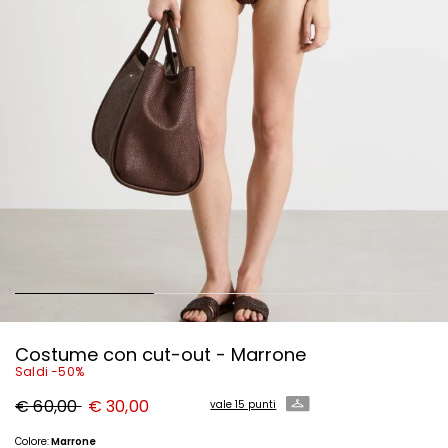
Costume con cut-out - Marrone
Saldi -50%
Prezzo
Nuovo
€ 60,00
€ 30,00
vale 15 punti
originale
prezzo
€
€
60,00
30,00
Colore:
Marrone