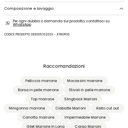
Composizione e lavaggio
Lavare a mano acqua fredda max 40°; non candeggiare; non
Per ogni dubbio o domanda sul prodotto, contattaci su
asciugare in tamburo; asciugare appeso in ombra; non stirare; non
WhatsApp
lavare a secco; non lavare ad umido professionale.
CODICE PRODOTTO 3831015702003 - ATROPOS
Tessuto a maglia 78% poliammide, 22% elastan; - spalmature escluse;
fodera 90% poliestere, 10% elastan.
Precedente
Successivo
Raccomandazioni
Pelliccia marrone
Mocassini marrone
Borsa in pelle marrone
Stivali in pelle marrone
Top marrone
Slingback Marroni
Minigonna marrone
Ciabatte Marroni
Abito cut out
Canotta marrone
Impermeabile Marrone
Gilet Marrone In Lana
Cargo Marroni