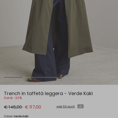
Trench in taffetà leggera - Verde Kaki
Saldi -20%
Prezzo
Nuovo
€ 146,00
€ 117,00
vale 59 punti
originale
prezzo
€
€
146,00
117,00
Colore:
Verde Kaki