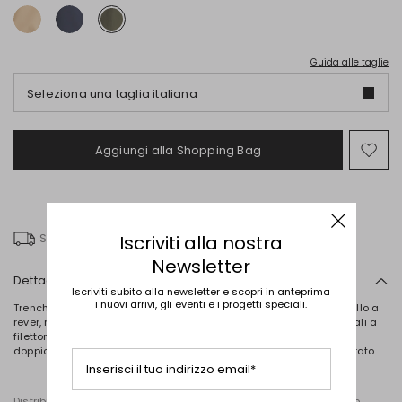
Guida alle taglie
Seleziona una taglia italiana
Aggiungi alla Shopping Bag
Spo
nel
wish
Iscriviti alla nostra
Spedizione gratuita
Newsletter
Dettagli
Iscriviti subito alla newsletter e scopri in anteprima
i nuovi arrivi, gli eventi e i progetti speciali.
Trench lungo dalla linea over realizzato in taffetà leggera, con collo a
rever, maniche lunghe raglan, con cinturino al polso, tasche laterali a
filettone, mantellina e spacco centrale nel retro. Allacciatura
doppiopetto tramite bottoni e cintura coordinata. Capo semifoderato.
Inserisci il tuo indirizzo email*
Distribuito da Diffusione Tessile S.r.l., con sede in Cavriago, Reggio