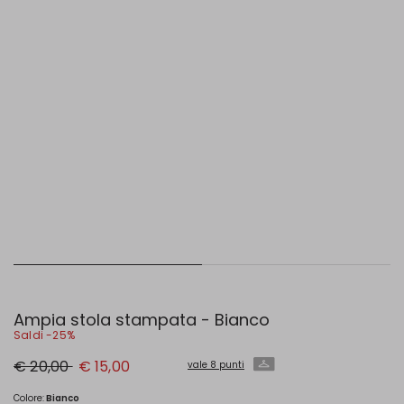
Ampia stola stampata - Bianco
Saldi -25%
Prezzo
Nuovo
€ 20,00
€ 15,00
vale 8 punti
originale
prezzo
€
€
20,00
15,00
Colore:
Bianco