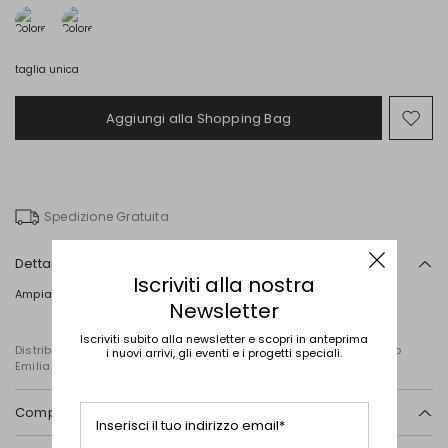
taglia unica
Aggiungi alla Shopping Bag
Spo
nel
wish
Spedizione Gratuita
Dettagli
Iscriviti alla nostra
Ampia stola in viscosa leggera con motivi stampati.
Newsletter
Iscriviti subito alla newsletter e scopri in anteprima
Distribuito da Diffusione Tessile S.r.l., con sede in Cavriago, Reggio
i nuovi arrivi, gli eventi e i progetti speciali.
Emilia (Italia), Via Santi n. 8, 42025
Composizione e lavaggio
Inserisci il tuo indirizzo email*
Lavare a mano acqua fredda max 40°; non candeggiare; non