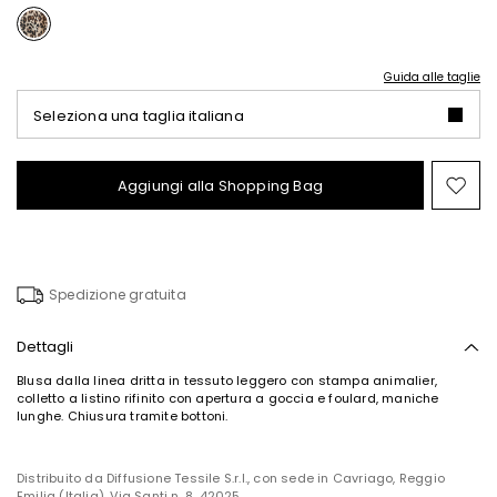
Guida alle taglie
Seleziona una taglia italiana
Aggiungi alla Shopping Bag
Spo
nel
wish
Spedizione gratuita
Dettagli
Blusa dalla linea dritta in tessuto leggero con stampa animalier,
colletto a listino rifinito con apertura a goccia e foulard, maniche
lunghe. Chiusura tramite bottoni.
Distribuito da Diffusione Tessile S.r.l., con sede in Cavriago, Reggio
Emilia (Italia), Via Santi n. 8, 42025