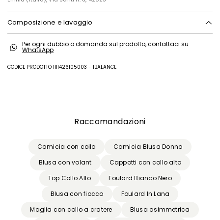
Composizione e lavaggio
Lavare a mano acqua fredda max 40°; non candeggiare; non
Per ogni dubbio o domanda sul prodotto, contattaci su
asciugare in tamburo; asciugare appeso in ombra; ferro tiepido max
WhatsApp
120 gradi c; lavare a secco delicato con percloroetilene; non lavare ad
umido professionale.
CODICE PRODOTTO 1111426105003 - 1BALANCE
100% poliestere.
Precedente
Successivo
Raccomandazioni
Camicia con collo
Camicia Blusa Donna
Blusa con volant
Cappotti con collo alto
Top Collo Alto
Foulard Bianco Nero
Blusa con fiocco
Foulard In Lana
Maglia con collo a cratere
Blusa asimmetrica