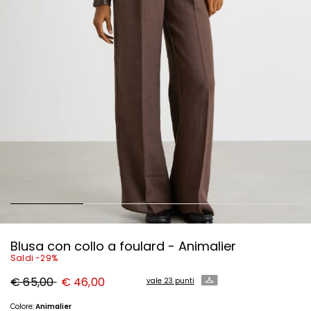
Blusa con collo a foulard - Animalier
Saldi -29%
Prezzo
Nuovo
€ 65,00
€ 46,00
vale 23 punti
originale
prezzo
€
€
65,00
46,00
Colore:
Animalier