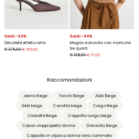
Saldi -30%
Saldi -40%
Décolleté effetto rafia
Maglia dolcevita con maniche
tre quarti
€ 275,00
€ 193,00
€ 128,00
€ 77,00
Precedente
Successivo
Raccomandazioni
Jeans Beige
Tacchi Beige
Abiti Beige
Gilet beige
Canotta beige
Cargo Beige
Ciabatte Beige
Cappotto lungo beige
Caban doppiopetto donna
Dolcevita Beige
Cappotto in alpaca donna lana cammello