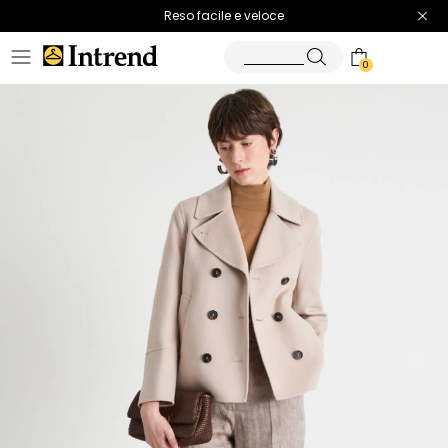
Spedizione gratuita
Reso facile e veloce
0