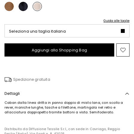
Guida alle taglie
Seleziona una taglia italiana
Aggiungi alla Shopping Bag
Spo
nel
wish
Spedizione gratuita
Dettagli
Caban dalla linea dritta in panno doppio di misto lana, con scollo a
rever, maniche lunghe, tasche a filettone, martingala nel retro e
allacciatura doppiopetto tramite bottoni a vista. Semifoderato.
Distribuito da Diffusione Tessile S.r.l., con sede in Cavriago, Reggio
Emilia (Italia), Via Santi n. 8, 42025