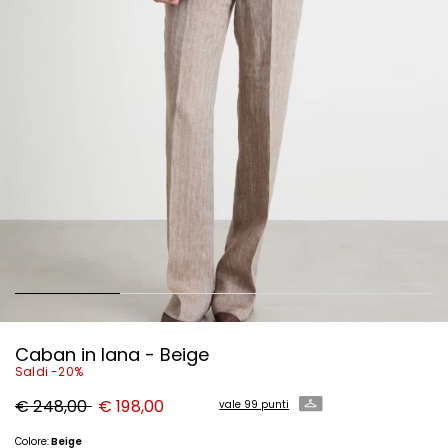
Caban in lana - Beige
Saldi -20%
Prezzo
Nuovo
€ 248,00
€ 198,00
vale 99 punti
originale
prezzo
€
€
248,00
198,00
Colore:
Beige