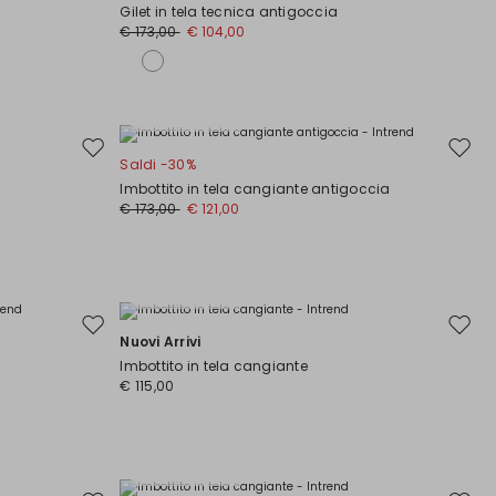
nella
nella
Gilet in tela tecnica antigoccia
wishlist
wishli
€ 173,00
€ 104,00
Taglie Comode
Sposta
Spost
Saldi -30%
nella
nella
Imbottito in tela cangiante antigoccia
wishlist
wishli
€ 173,00
€ 121,00
Taglie Comode
Sposta
Spost
Nuovi Arrivi
nella
nella
Imbottito in tela cangiante
wishlist
wishli
€ 115,00
Taglie Comode