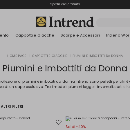
Spedizione gratuita
Reso facile e veloce
ento
Cappotti e Giacche
Scarpe e Accessori
Intrend Wor
Stivali
HOME PAGE
|
CAPPOTTI E GIACCHE
|
PIUMINI E IMBOTTITI DA DONNA
Nuovi Arrivi
Nuovi Arrivi
Dettagli traforati
Nuovi Arrivi
Nuovi Arrivi
Scopri i nostri B
App
Nuovi Arrivi
Stivaletti
Piumini e Imbottiti da Donna
Special Price
Bambini
collezione di piumini e imbottiti da donna Intrend sono perfetti per chi è 
ca di un capo esclusivo. Tra i modelli piumini leggeri, invernali, corti e l
ALTRI FILTRI
Taglie Comode
Sposta
Saldi -40%