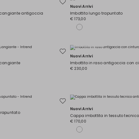
Sposta
Nuovi Arrivi
nella
a cangiante antigoccia
Imbottito lungo trapuntato
wishlist
€ 173,00
Taglie Comode
Sposta
Nuovi Arrivi
nella
a cangiante
Imbottito in raso antigoccia con c
wishlist
€ 230,00
Sposta
Nuovi Arrivi
nella
trapuntato
wishlist
Cappa imbottita in tessuto tecnic
€ 170,00