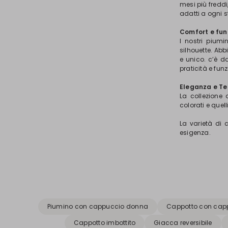
mesi più freddi
adatti a ogni 
Comfort e fun
I nostri piumi
silhouette. Abb
e unico. c’è d
praticità e funz
Eleganza e T
La collezione 
colorati e quel
La varietà di c
esigenza.
Piumino con cappuccio donna
Cappotto con cap
Cappotto imbottito
Giacca reversibile