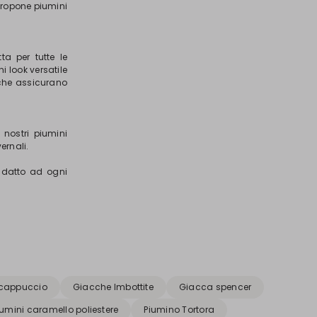
 propone piumini
ta per tutte le
i look versatile
 che assicurano
 nostri piumini
vernali.
o adatto ad ogni
cappuccio
Giacche Imbottite
Giacca spencer
iumini caramello poliestere
Piumino Tortora