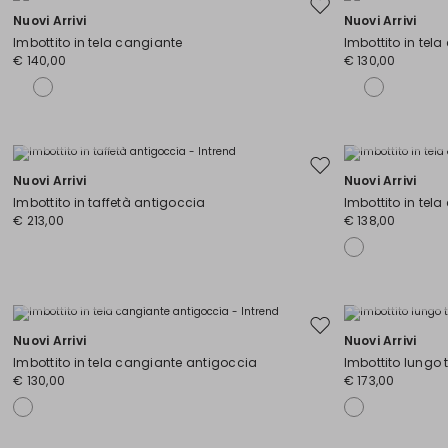
Sposta
Nuovi Arrivi
Nuovi Arrivi
nella
Imbottito in tela cangiante
Imbottito in tel
wishlist
€ 140,00
€ 130,00
Taglie Comode
Taglie Comode
Sposta
Nuovi Arrivi
Nuovi Arrivi
nella
Imbottito in taffetà antigoccia
Imbottito in tel
wishlist
€ 213,00
€ 138,00
Taglie Comode
Taglie Comode
Sposta
Nuovi Arrivi
Nuovi Arrivi
nella
Imbottito in tela cangiante antigoccia
Imbottito lungo 
wishlist
€ 130,00
€ 173,00