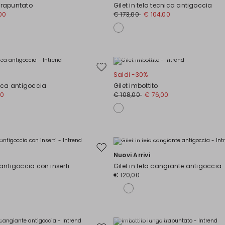
nella
trapuntato
Gilet in tela tecnica antigoccia
wishlist
00
€ 173,00
€ 104,00
Taglie Comode
Sposta
Saldi -30%
nella
cnica antigoccia
Gilet imbottito
wishlist
00
€ 108,00
€ 76,00
Taglie Comode
Sposta
Nuovi Arrivi
nella
 antigoccia con inserti
Gilet in tela cangiante antigoccia
wishlist
€ 120,00
Taglie Comode