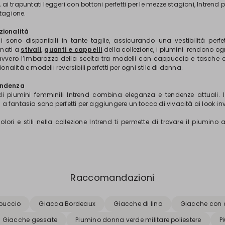
, ai trapuntati leggeri con bottoni perfetti per le mezze stagioni, Intrend
stagione.
zionalità
ni sono disponibili in tante taglie, assicurando una vestibilità perfet
inati a
stivali
,
guanti e cappelli
della collezione, i piumini rendono ogn
avvero l’imbarazzo della scelta tra modelli con cappuccio e tasche
ionalità e modelli reversibili perfetti per ogni stile di donna.
endenza
di piumini femminili Intrend combina eleganza e tendenze attuali. I
li a fantasia sono perfetti per aggiungere un tocco di vivacità ai look in
olori e stili nella collezione Intrend ti permette di trovare il piumin
Raccomandazioni
puccio
Giacca Bordeaux
Giacche di lino
Giacche con 
Giacche gessate
Piumino donna verde militare poliestere
P