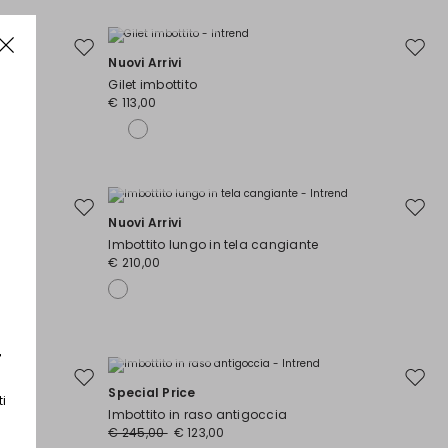
Taglie Comode
Sposta
Spost
Nuovi Arrivi
nella
nella
Gilet imbottito
wishlist
wishli
€ 113,00
Taglie Comode
Sposta
Spost
Nuovi Arrivi
nella
nella
Imbottito lungo in tela cangiante
wishlist
wishli
€ 210,00
r
Taglie Comode
Sposta
Spost
Special Price
ti
nella
nella
Imbottito in raso antigoccia
wishlist
wishli
€ 245,00
€ 123,00