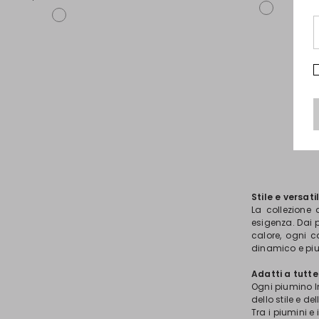
Stile e versati
La collezione
esigenza. Dai 
calore, ogni c
dinamico e piu
Adatti a tutte
Ogni piumino In
dello stile e del
Tra i piumini e