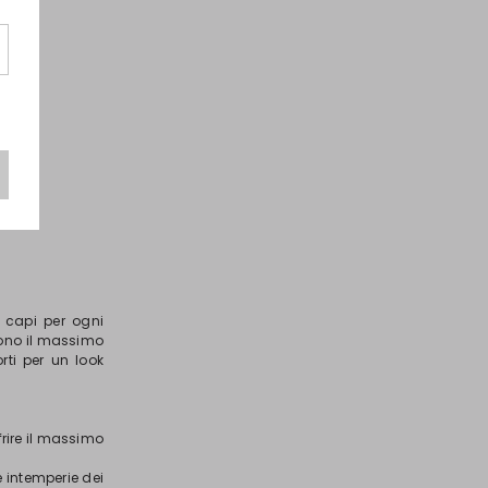
 capi per ogni
cono il massimo
rti per un look
frire il massimo
e intemperie dei