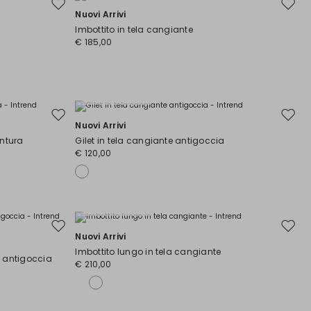
Sposta
Spost
Nuovi Arrivi
nella
nella
Imbottito in tela cangiante
wishlist
wishli
€ 185,00
Taglie Comode
Sposta
Spost
Nuovi Arrivi
nella
nella
intura
Gilet in tela cangiante antigoccia
wishlist
wishli
€ 120,00
Taglie Comode
Sposta
Spost
Nuovi Arrivi
nella
nella
Imbottito lungo in tela cangiante
wishlist
wishli
o antigoccia
€ 210,00