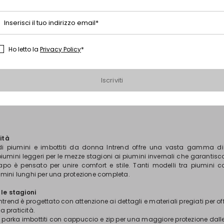
Inserisci il tuo indirizzo email*
Ho letto la
Privacy Policy
*
1
2
Iscriviti
lità
 di piumini e imbottiti da donna Intrend offre una vasta gamma di
piumini leggeri per le mezze stagioni ai piumini invernali che garantis
apo è pensato per unire comfort e stile. Tanti modelli tra piumini co
mini lunghi per una protezione completa.
 le stagioni
trend è progettato con attenzione ai dettagli e materiali pregiati per of
la praticità.
 i parka imbottiti con cappuccio e zip per una maggiore protezione dall