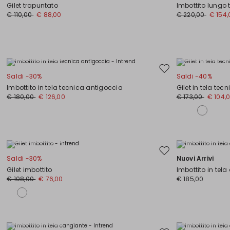
nella
Gilet trapuntato
Imbottito lungo 
wishlist
€ 110,00
€ 88,00
€ 220,00
€ 154,
Taglie Comode
Taglie Comode
Sposta
Saldi -30%
Saldi -40%
nella
Imbottito in tela tecnica antigoccia
Gilet in tela te
wishlist
€ 180,00
€ 126,00
€ 173,00
€ 104,
Taglie Comode
Taglie Comode
Sposta
Saldi -30%
Nuovi Arrivi
nella
Gilet imbottito
Imbottito in tela
wishlist
€ 108,00
€ 76,00
€ 185,00
Taglie Comode
Taglie Comode