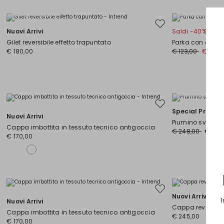
Taglie Comode
Taglie Comode
Sposta
Nuovi Arrivi
Saldi -40%
nella
Gilet reversibile effetto trapuntato
Parka con capp
wishlist
€ 180,00
€ 123,00
€ 74,0
Taglie Comode
Sposta
Special Price
Nuovi Arrivi
nella
Piumino svasato
wishlist
Cappa imbottita in tessuto tecnico antigoccia
€ 248,00
€ 124,
€ 170,00
Sposta
Nuovi Arrivi
I
Nuovi Arrivi
nella
Cappa reversibil
wishlist
Cappa imbottita in tessuto tecnico antigoccia
€ 245,00
€ 170,00