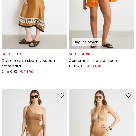
Taglie Comode
Saldi -30%
Saldi -40%
Caftano oversize in viscosa
Costume intero stampato
stampata
€ 105,00
€ 63,00
€ 158,00
€ 111,00
Sposta
Spos
nella
nell
wishlist
wishl