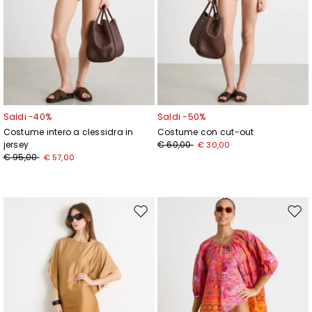
Saldi -40%
Saldi -50%
Costume intero a clessidra in
Costume con cut-out
jersey
€ 60,00
€ 30,00
€ 95,00
€ 57,00
Sposta
Spos
nella
nell
wishlist
wishl