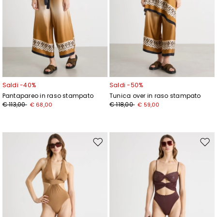
Saldi -40%
Saldi -50%
Pantapareo in raso stampato
Tunica over in raso stampato
€ 113,00
€ 118,00
€ 68,00
€ 59,00
Sposta
Spos
nella
nell
wishlist
wishl