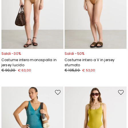
Saldi -30%
Saldi -50%
Costume intero monospalla in
Costume intero a V in jersey
jersey lucido
sfumato
€ 90,00
€ 105,00
€ 63,00
€ 53,00
Sposta
Spos
nella
nell
wishlist
wishl