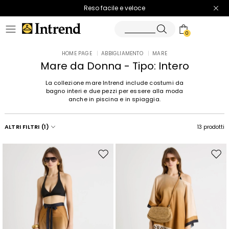
Spedizione gratuita
Reso facile e veloce
0
HOME PAGE
|
ABBIGLIAMENTO
|
MARE
Mare da Donna - Tipo: Intero
La collezione mare Intrend include costumi da
bagno interi e due pezzi per essere alla moda
anche in piscina e in spiaggia.
ALTRI FILTRI
(1)
13 prodotti
Sposta
Spos
nella
nell
wishlist
wishl