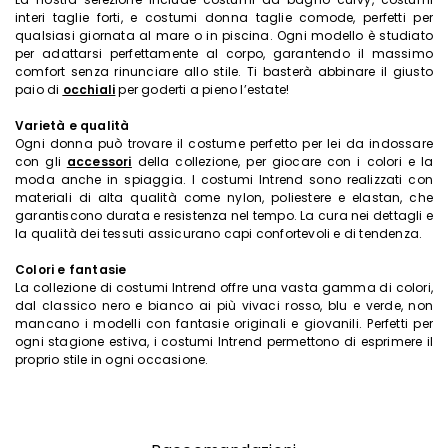
interi taglie forti, e costumi donna taglie comode, perfetti per
qualsiasi giornata al mare o in piscina. Ogni modello è studiato
per adattarsi perfettamente al corpo, garantendo il massimo
comfort senza rinunciare allo stile. Ti basterà abbinare il giusto
paio di
occhiali
per goderti a pieno l’estate!
Varietà e qualità
Ogni donna può trovare il costume perfetto per lei da indossare
con gli
accessori
della collezione, per giocare con i colori e la
moda anche in spiaggia. I costumi Intrend sono realizzati con
materiali di alta qualità come nylon, poliestere e elastan, che
garantiscono durata e resistenza nel tempo. La cura nei dettagli e
la qualità dei tessuti assicurano capi confortevoli e di tendenza.
Colori e fantasie
La collezione di costumi Intrend offre una vasta gamma di colori,
dal classico nero e bianco ai più vivaci rosso, blu e verde, non
mancano i modelli con fantasie originali e giovanili. Perfetti per
ogni stagione estiva, i costumi Intrend permettono di esprimere il
proprio stile in ogni occasione.