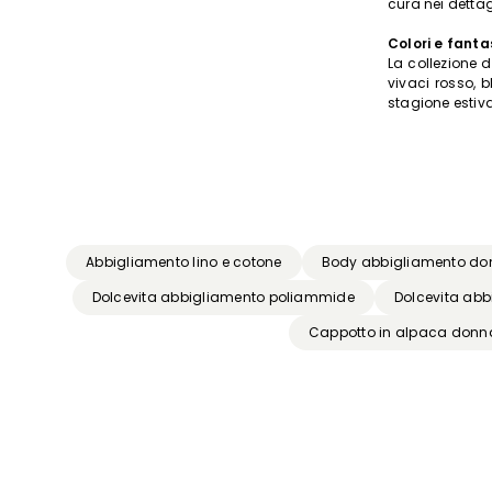
cura nei dettag
Colori e fanta
La collezione 
vivaci rosso, b
stagione estiva
Abbigliamento lino e cotone
Body abbigliamento d
Dolcevita abbigliamento poliammide
Dolcevita abb
Cappotto in alpaca donn