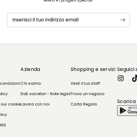
eventi e i progetti speciali.
Inserisci il tuo indirizzo email
Azienda
Shopping e servizi
Seguici 
 condizioni
Chi siamo
Vesti il tuo staff
olicy
Dati societari - Note legali
Trova un negozio
Scarica
 sui cookie
Lavora con noi
Carta Regalo
licy
lità