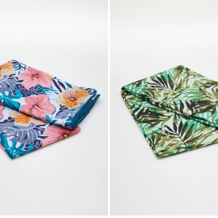
nella
wishlist