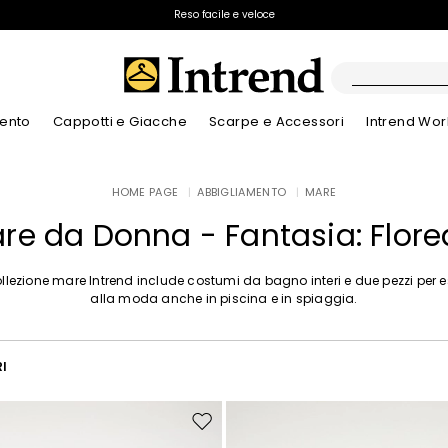
Spedizione gratuita
Reso facile e veloce
ento
Cappotti e Giacche
Scarpe e Accessori
Intrend Wor
Stivali
HOME PAGE
|
ABBIGLIAMENTO
|
MARE
Nuovi Arrivi
Nuovi Arrivi
Dettagli traforati
Nuovi Arrivi
Nuovi Arrivi
Scopri i nostri B
App
Nuovi Arrivi
Stivaletti
re da Donna - Fantasia: Flore
Special Price
Bambini
llezione mare Intrend include costumi da bagno interi e due pezzi per 
alla moda anche in piscina e in spiaggia.
RI
Sposta