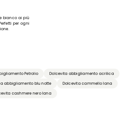
e bianco ai più
erfetti per ogni
ione.
bigliamento Petrolio
Dolcevita abbigliamento acrilica
ta abbigliamento blu notte
Dolcevita cammello lana
cevita cashmere nero lana