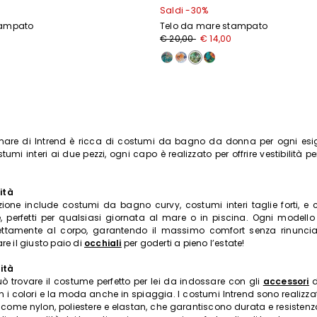
Saldi -30%
tampato
Telo da mare stampato
€ 20,00
€ 14,00
mare di Intrend è ricca di costumi da bagno da donna per ogni esig
stumi interi ai due pezzi, ogni capo è realizzato per offrire vestibilità p
lità
zione include costumi da bagno curvy, costumi interi taglie forti, 
 perfetti per qualsiasi giornata al mare o in piscina. Ogni modello
ettamente al corpo, garantendo il massimo comfort senza rinunciare
e il giusto paio di
occhiali
per goderti a pieno l’estate!
ità
 trovare il costume perfetto per lei da indossare con gli
accessori
d
 i colori e la moda anche in spiaggia. I costumi Intrend sono realizza
à come nylon, poliestere e elastan, che garantiscono durata e resistenz