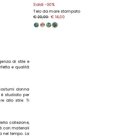
Saldi -30%
Telo da mare stampato
€ 20,00
€ 14,00
enza di stile e
erfetta e qualità
e costumi donna
 è studiato per
 allo stile. Ti
ella collezione,
ti con materiali
a nel tempo. La