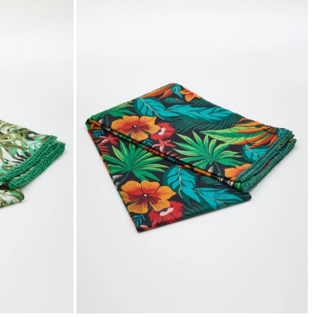
nella
nella
wishlist
wishli