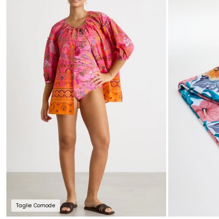
nella
wishlist
Taglie Comode