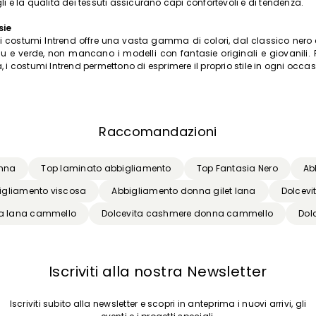
li e la qualità dei tessuti assicurano capi confortevoli e di tendenza.
sie
di costumi Intrend offre una vasta gamma di colori, dal classico nero 
lu e verde, non mancano i modelli con fantasie originali e giovanili. P
, i costumi Intrend permettono di esprimere il proprio stile in ogni occas
Raccomandazioni
onna
Top laminato abbigliamento
Top Fantasia Nero
Ab
igliamento viscosa
Abbigliamento donna gilet lana
Dolcevi
a lana cammello
Dolcevita cashmere donna cammello
Dol
Iscriviti alla nostra Newsletter
Iscriviti subito alla newsletter e scopri in anteprima i nuovi arrivi, gli