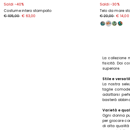
Saldi -40%
Saldi -30%
Costume intero stampato
Telo da mare s
€ 105,00
€ 63,00
€ 20,00
€ 14,00
La collezione 
fisicità. Dai co
superiore.
Stile e versati
La nostra sele
taglie comode,
adattarsi perf
basterà abbinar
Varietà e qual
Ogni donna può
per giocare con
di alta qualit