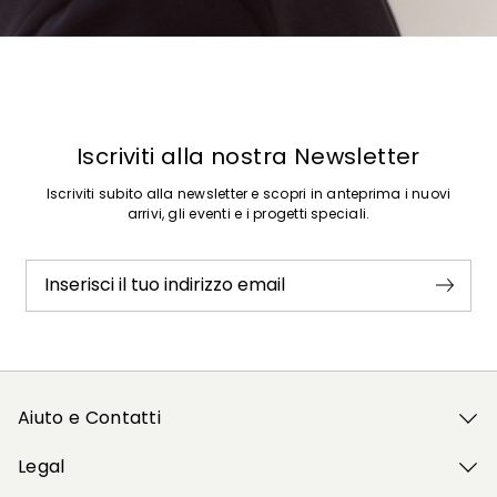
Precedente
Successivo
Iscriviti alla nostra Newsletter
Iscriviti subito alla newsletter e scopri in anteprima i nuovi
arrivi, gli eventi e i progetti speciali.
Inserisci il tuo indirizzo email
Aiuto e Contatti
Legal
Il mio profilo
Il mio profilo
Il mio profilo
Il mio profilo
Il mio profilo
Wishlist
Wishlist
Wishlist
Wishlist
Wishlist
Store
Store
Store
Store
Store
IT
IT
IT
IT
IT
|
|
|
|
|
it
it
it
it
it