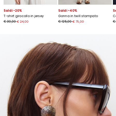
Saldi -20%
Saldi -40%
S
T-shirt girocollo in jersey
Gonna in twill stampato
C
€ 30,00
€ 125,00
€
€ 24,00
€ 75,00