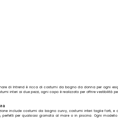
Iscriviti alla nostra Newslette
scriviti subito alla newsletter e scopri in anteprima i nuovi arrivi, gli even
e i progetti speciali.
Inserisci il tuo indirizzo email*
Ho letto la
Privacy Policy
*
Iscriviti
mare di Intrend è ricca di costumi da bagno da donna per ogni esig
stumi interi ai due pezzi, ogni capo è realizzato per offrire vestibilità p
lità
zione include costumi da bagno curvy, costumi interi taglie forti, 
 perfetti per qualsiasi giornata al mare o in piscina. Ogni modello