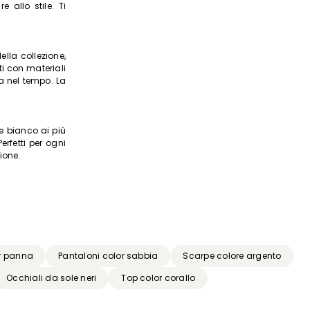
 allo stile. Ti
ella collezione,
ti con materiali
a nel tempo. La
e bianco ai più
erfetti per ogni
ione.
r panna
Pantaloni color sabbia
Scarpe colore argento
Occhiali da sole neri
Top color corallo