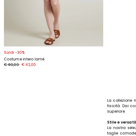
I
Saldi -30%
Costume intero lamè
€ 60,00
€ 42,00
La collezione 
fisicità. Dai co
superiore.
Stile e versati
La nostra sele
taglie comode,