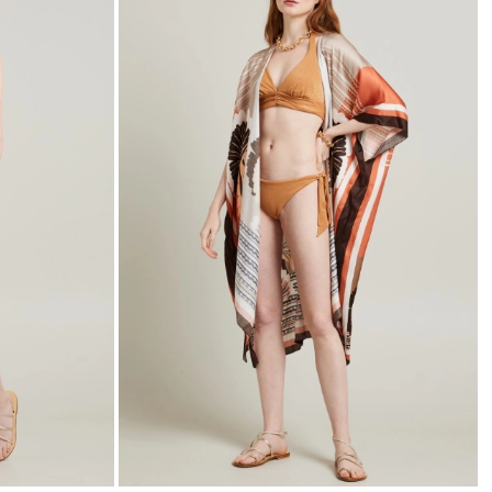
nella
nella
wishlist
wishli