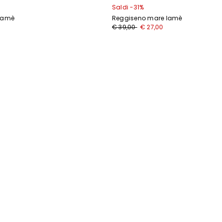
Saldi -31%
 lamè
Reggiseno mare lamè
0
€ 39,00
€ 27,00