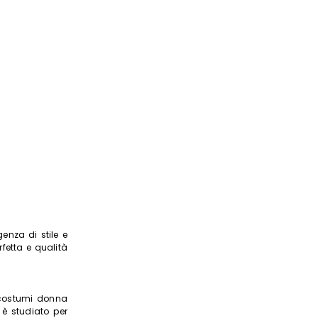
r
ti
enza di stile e
erfetta e qualità
e costumi donna
 è studiato per