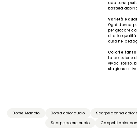
adattarsi perf
basterà abbinar
Varietà e qual
Ogni donna può
per giocare con
di alta qualit
cura nei dettag
Colori e fanta
La collezione 
vivaci rosso, b
stagione estiva
Borse Arancio
Borsa color cuoio
Scarpe donna color 
Scarpe colore cuoio
Cappotti color pa