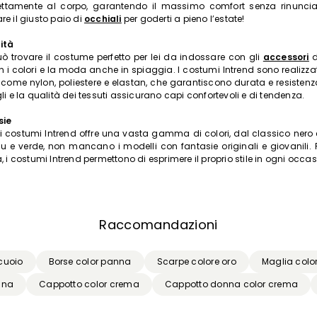
ettamente al corpo, garantendo il massimo comfort senza rinunciare
e il giusto paio di
occhiali
per goderti a pieno l’estate!
ità
 trovare il costume perfetto per lei da indossare con gli
accessori
d
 i colori e la moda anche in spiaggia. I costumi Intrend sono realizza
à come nylon, poliestere e elastan, che garantiscono durata e resistenz
li e la qualità dei tessuti assicurano capi confortevoli e di tendenza.
sie
di costumi Intrend offre una vasta gamma di colori, dal classico nero 
lu e verde, non mancano i modelli con fantasie originali e giovanili. P
, i costumi Intrend permettono di esprimere il proprio stile in ogni occas
Raccomandazioni
cuoio
Borse color panna
Scarpe colore oro
Maglia colo
nna
Cappotto color crema
Cappotto donna color crema