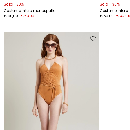
Saldi -30%
Saldi -30%
Costume intero monospalla
Costume intero
€ 90,00
€ 63,00
€ 60,00
€ 42,0
Sposta
nella
wishlist