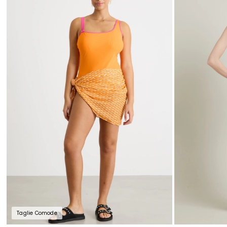
nella
wishlist
Taglie Comode