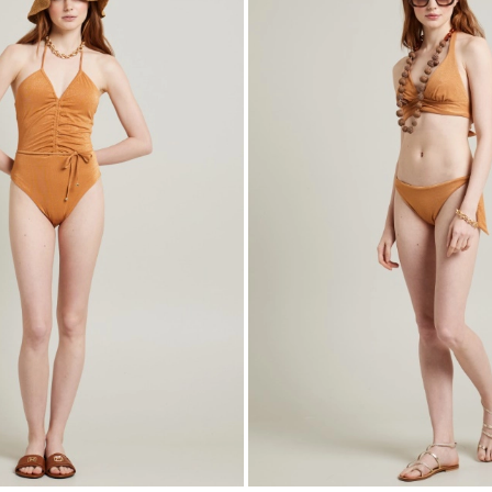
nella
wishlist