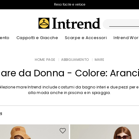
Spedizione gratuita
Reso facile e veloce
ento
Cappotti e Giacche
Scarpe e Accessori
Intrend Wor
Stivali
HOME PAGE
|
ABBIGLIAMENTO
|
MARE
Nuovi Arrivi
Nuovi Arrivi
Dettagli traforati
Nuovi Arrivi
Nuovi Arrivi
Scopri i nostri B
App
Nuovi Arrivi
Stivaletti
are da Donna - Colore: Aranc
Special Price
Bambini
llezione mare Intrend include costumi da bagno interi e due pezzi per 
alla moda anche in piscina e in spiaggia.
RI
Sposta